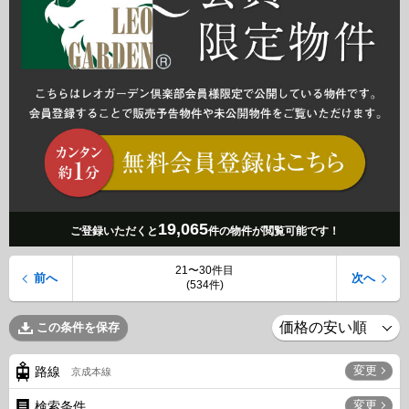
19,065
ご登録いただくと
件の物件が閲覧可能です！
21〜30件目
前へ
次へ
(534件)
この条件を保存
変更
路線
京成本線
変更
検索条件