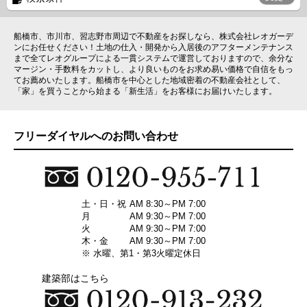
船橋市、市川市、習志野市周辺で不動産をお探しなら、株式会社レオガーデ
ンにお任せください！土地の仕入・開発から入居後のアフターメンテナンス
まで全てレオグループによる一貫システムで運営しておりますので、余分な
マージン・手数料をカットし、より良いものをお求め易い価格で自信をもっ
てお薦めいたします。船橋市を中心とした地域密着の不動産会社として、
「家」を買うことから始まる「新生活」をお客様にお届けいたします。
フリーダイヤルへのお問い合わせ
土・日・祝
AM 8:30～PM 7:00
月
AM 9:30～PM 7:00
火
AM 9:30～PM 7:00
木・金
AM 9:30～PM 7:00
※ 水曜、第1・第3火曜定休日
建築部はこちら