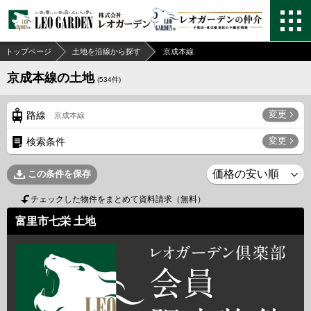
トップページ
土地を沿線から探す
京成本線
京成本線の土地
(
534
件)
変更
路線
京成本線
変更
検索条件
この条件を保存
チェックした物件をまとめて資料請求（無料）
富里市七栄 土地