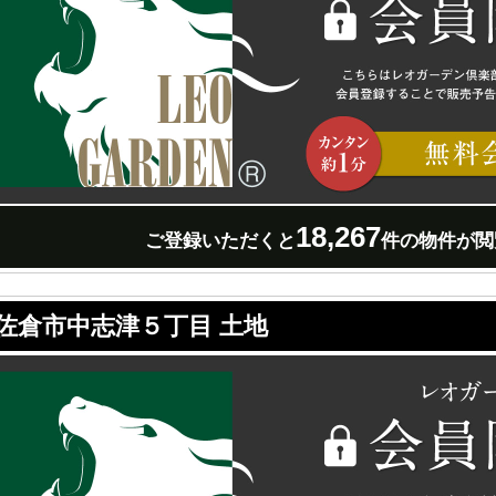
18,267
ご登録いただくと
件の物件が閲
佐倉市中志津５丁目 土地