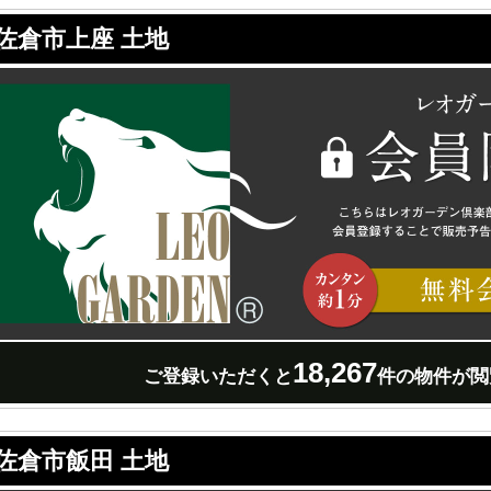
佐倉市上座 土地
18,267
ご登録いただくと
件の物件が閲
佐倉市飯田 土地