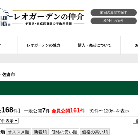
前回の履歴で探す
検討中の物件
す
レオガーデンの魅力
購入・売却について
習志野市エリアの物件情報
市川市のレオガーデン
レオガーデンの魅力
不動産購入の流れ
佐倉市
レオ・ラグジュアリー住宅
習志野市のレオガーデン
売買物件リクエスト
新築戸建てを探す
せ
レオガーデン西船橋 月城の杜Ⅱ〔第1期〕
モデルハウスのセルフ見学 最強の家
買取ご相談・無料査定
マンションを探す
レオガーデンオーナーズ倶楽部
レオガーデン北習志野 槙の杜
習志野市の学区から探す
アフターメンテナンス制度
168
7
161
全
件】 一般公開
件
会員公開
件
91件〜120件を表示
レオガーデン船橋 大楠の杜
お預かりしている物件
自由設計・建築設計
〕
レオガーデン成田公津 煌羅の杜
レオガーデン倶楽部について
示順
オススメ順
新着順
価格の安い順
価格の高い順