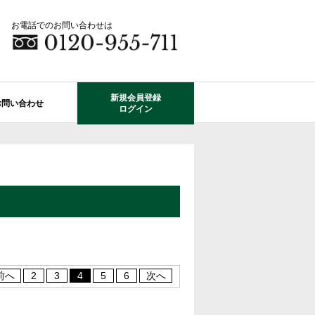
お電話でのお問い合わせは
新規会員登録
お問い合わせ
ログイン
成田市エリアの物件情報
船橋市のレオガーデン
自由設計で建てる家
住宅ローン相談
使っていない・余っている
その他エリアのレオガーデン
中古戸建てを探す
O-ROOM
不動産はどうしたらいい？？
レオガーデン成田 双響の街
エクステリア&ガーデン
学区から探す
レオガーデン前貝塚町 澪の杜
成田市の学区から探す
断熱性能
プール付住宅が建てられる物件
レオガーデン船橋 静音の杜
前へ
2
3
4
5
6
次へ
レオガーデン成田 寛朝の杜