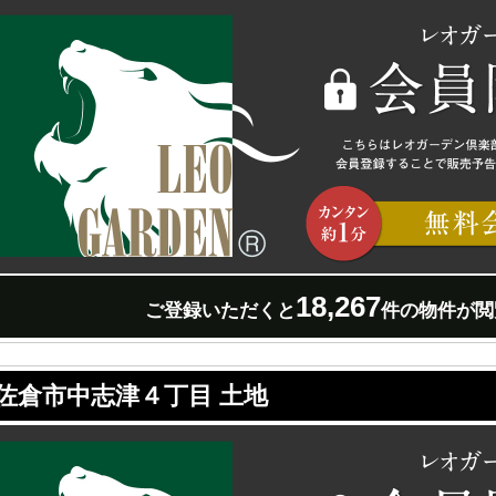
18,267
ご登録いただくと
件の物件が閲
佐倉市中志津４丁目 土地