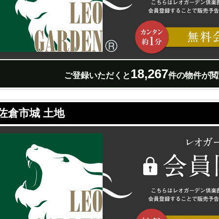
18,267
ご登録いただくと
件の物件が閲
佐倉市城 土地