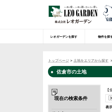
レオガーデンを探す
物件を探
船橋市エリアの物件情報
レオガーデンを探す
レオガーデンとは
賃貸or売買
トップページ
土地をエリアから探す
レオ・グローブ カリフォルニア
市川市エリアの物件情報
成田市のレオガーデン
住宅ローンのポイント
佐倉市の土地
レオガーデン新現場 造成工事のお知ら
売却物件大募集
モデルハウス
土地を探す
レオガーデンオーナーズ倶楽部について
レオガーデン西船橋 武尊の杜
船橋市の学区から探す
【
レオガーデン新船橋 紫吹の街Ⅱ
市川市の学区から探す
太陽光発電システム
現在の検索条件
レオガーデン船橋法典 朝陽の街〔第1期
総武線沿線の未公開物件情報について
表