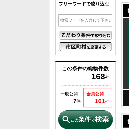
フリーワードで絞り込む
この条件の
総物件数
168
件
一般公開
会員公開
161
7
件
件