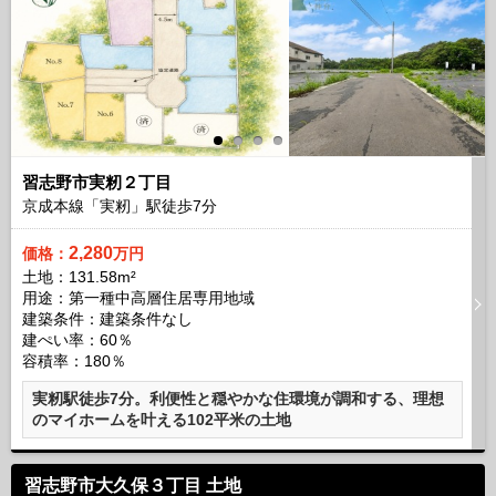
習志野市実籾２丁目
京成本線「実籾」駅徒歩
7
分
2,280
価格：
万円
土地：131.58m²
用途：第一種中高層住居専用地域
建築条件：
建築条件なし
建ぺい率：60％
容積率：180％
実籾駅徒歩7分。利便性と穏やかな住環境が調和する、理想
のマイホームを叶える102平米の土地
習志野市大久保３丁目 土地