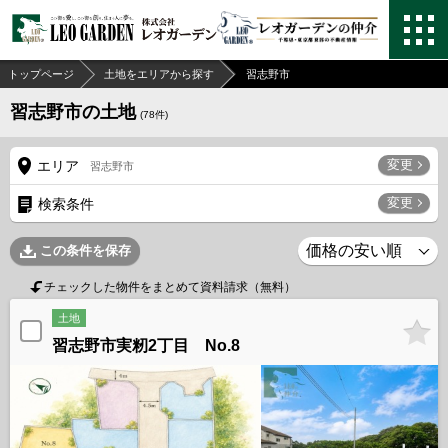
トップページ
土地をエリアから探す
習志野市
習志野市の土地
(
78
件)
変更
エリア
習志野市
変更
検索条件
この条件を保存
チェックした物件をまとめて資料請求（無料）
土地
習志野市実籾2丁目 No.8