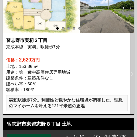
習志野市実籾２丁目
京成本線「実籾」駅徒歩
7
分
2,620
価格：
万円
土地：153.86m²
用途：第一種中高層住居専用地域
建築条件：
建築条件なし
建ぺい率：60％
容積率：180％
実籾駅徒歩7分。利便性と穏やかな住環境が調和した、理想
のマイホームを叶える121平米超の更地
習志野市東習志野８丁目 土地