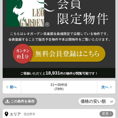
18,931
ご登録いただくと
件の物件が閲覧可能です！
21〜30件目
前へ
次へ
(78件)
この条件を保存
変更
エリア
習志野市