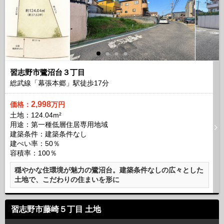
習志野市鷺沼台３丁目
総武線「幕張本郷」駅徒歩
17
分
2,998
価格：
万円
土地：124.04m²
用途：第一種低層住居専用地域
建築条件：
建築条件なし
建ぺい率：50％
容積率：100％
穏やかな住環境が魅力の鷺沼台。建築条件なしの広々とした
土地で、こだわりの住まいを形に
習志野市藤崎５丁目 土地