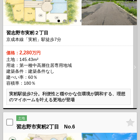
習志野市実籾２丁目
京成本線「実籾」駅徒歩
7
分
2,280
価格：
万円
土地：145.43m²
用途：第一種中高層住居専用地域
建築条件：
建築条件なし
建ぺい率：60％
容積率：180％
実籾駅徒歩7分。利便性と穏やかな住環境が調和する、理想
のマイホームを叶える更地が登場
土地
習志野市実籾2丁目 No.6