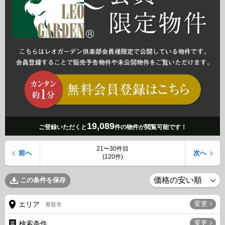
19,089
ご登録いただくと
件の物件が閲覧可能です！
21〜30件目
前へ
次へ
(120件)
この条件を保存
変更
エリア
香取市
変更
検索条件