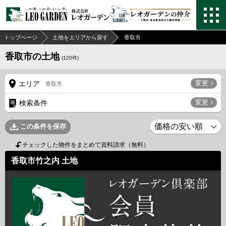
トップページ
土地をエリアから探す
香取市
香取市の土地
(
120
件)
変更
エリア
香取市
変更
検索条件
この条件を保存
チェックした物件をまとめて資料請求（無料）
香取市竹之内 土地