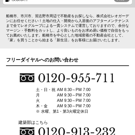
船橋市、市川市、習志野市周辺で不動産をお探しなら、株式会社レオガーデ
ンにお任せください！土地の仕入・開発から入居後のアフターメンテナンス
まで全てレオグループによる一貫システムで運営しておりますので、余分な
マージン・手数料をカットし、より良いものをお求め易い価格で自信をもっ
てお薦めいたします。船橋市を中心とした地域密着の不動産会社として、
「家」を買うことから始まる「新生活」をお客様にお届けいたします。
フリーダイヤルへのお問い合わせ
土・日・祝
AM 8:30～PM 7:00
月
AM 9:30～PM 7:00
火
AM 9:30～PM 7:00
木・金
AM 9:30～PM 7:00
※ 水曜、第1・第3火曜定休日
建築部はこちら