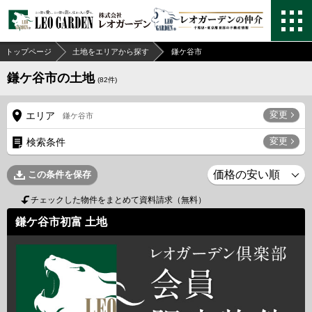
トップページ
土地をエリアから探す
鎌ケ谷市
鎌ケ谷市の土地
(
82
件)
変更
エリア
鎌ケ谷市
変更
検索条件
この条件を保存
チェックした物件をまとめて資料請求（無料）
鎌ケ谷市初富 土地