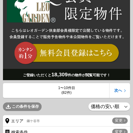
18,309
ご登録いただくと
件の物件が閲覧可能です！
1〜10件目
次へ
(82件)
この条件を保存
変更
エリア
鎌ケ谷市
変更
検索条件