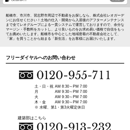
船橋市、市川市、習志野市周辺で不動産をお探しなら、株式会社レオガーデ
ンにお任せください！土地の仕入・開発から入居後のアフターメンテナンス
まで全てレオグループによる一貫システムで運営しておりますので、余分な
マージン・手数料をカットし、より良いものをお求め易い価格で自信をもっ
てお薦めいたします。船橋市を中心とした地域密着の不動産会社として、
「家」を買うことから始まる「新生活」をお客様にお届けいたします。
フリーダイヤルへのお問い合わせ
土・日・祝
AM 8:30～PM 7:00
月
AM 9:30～PM 7:00
火
AM 9:30～PM 7:00
木・金
AM 9:30～PM 7:00
※ 水曜、第1・第3火曜定休日
建築部はこちら