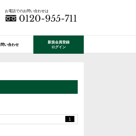
お電話でのお問い合わせは
新規会員登録
お問い合わせ
ログイン
成田市エリアの物件情報
船橋市のレオガーデン
自由設計で建てる家
住宅ローン相談
使っていない・余っている
その他エリアのレオガーデン
中古戸建てを探す
O-ROOM
不動産はどうしたらいい？？
レオガーデン成田 双響の街
エクステリア&ガーデン
学区から探す
レオガーデン前貝塚町 澪の杜
成田市の学区から探す
断熱性能
プール付住宅が建てられる物件
レオガーデン船橋 静音の杜
1
レオガーデン成田 寛朝の杜