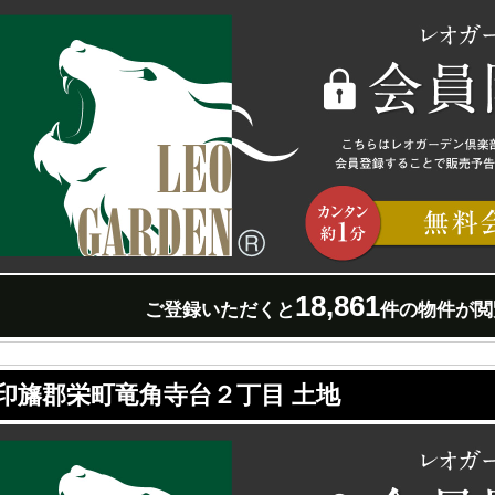
18,861
ご登録いただくと
件の物件が閲
印旛郡栄町竜角寺台２丁目 土地