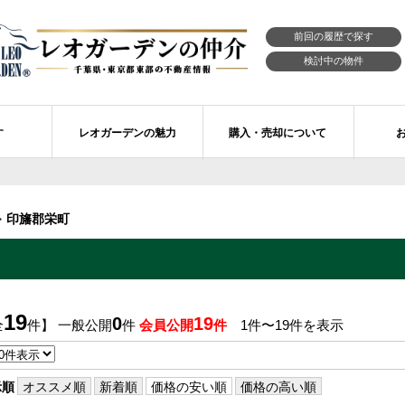
前回の履歴で探す
検討中の物件
す
レオガーデンの魅力
購入・売却について
習志野市エリアの物件情報
市川市のレオガーデン
レオガーデンの魅力
不動産購入の流れ
印旛郡栄町
レオ・ラグジュアリー住宅
習志野市のレオガーデン
売買物件リクエスト
新築戸建てを探す
せ
レオガーデン西船橋 月城の杜Ⅱ〔第1期〕
モデルハウスのセルフ見学 最強の家
買取ご相談・無料査定
マンションを探す
レオガーデンオーナーズ倶楽部
レオガーデン北習志野 槙の杜
習志野市の学区から探す
アフターメンテナンス制度
19
0
19
全
件】 一般公開
件
会員公開
件
1件〜19件を表示
レオガーデン船橋 大楠の杜
お預かりしている物件
自由設計・建築設計
〕
レオガーデン成田公津 煌羅の杜
レオガーデン倶楽部について
示順
オススメ順
新着順
価格の安い順
価格の高い順