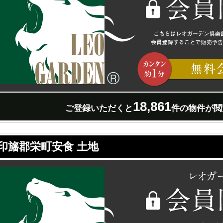
18,861
ご登録いただくと
件の物件が閲
印旛郡栄町安食 土地