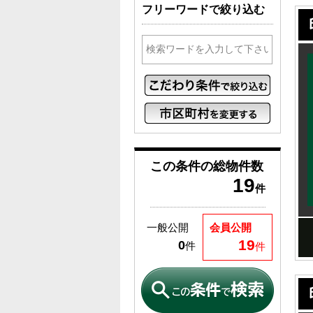
フリーワードで絞り込む
この条件の
総物件数
19
件
一般公開
会員公開
19
0
件
件