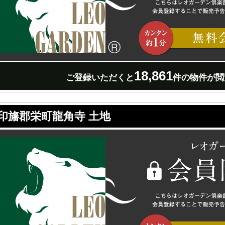
18,861
ご登録いただくと
件の物件が閲
印旛郡栄町龍角寺 土地