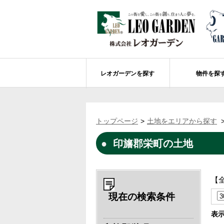
レオガーデンを探す
物件を探
船橋市エリアの物件情報
レオガーデンを探す
レオガーデンとは
賃貸or売買
トップページ
土地をエリアから探す
レオ・グローブ カリフォルニア
市川市エリアの物件情報
成田市のレオガーデン
住宅ローンのポイント
印旛郡栄町の土地
レオガーデン新現場 造成工事のお知ら
売却物件大募集
モデルハウス
土地を探す
レオガーデンオーナーズ倶楽部について
レオガーデン西船橋 武尊の杜
船橋市の学区から探す
【
レオガーデン新船橋 紫吹の街Ⅱ
市川市の学区から探す
太陽光発電システム
現在の検索条件
レオガーデン船橋法典 朝陽の街〔第1期
総武線沿線の未公開物件情報について
表