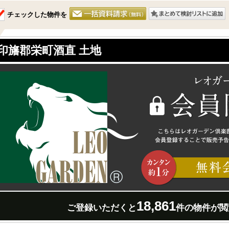
チェックした物件を
印旛郡栄町酒直 土地
18,861
ご登録いただくと
件の物件が閲