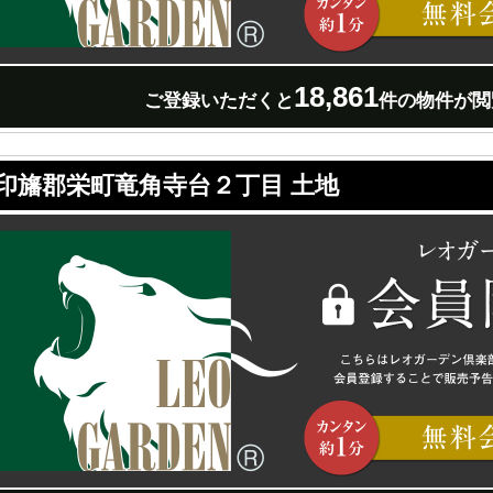
18,861
ご登録いただくと
件の物件が閲
印旛郡栄町竜角寺台２丁目 土地