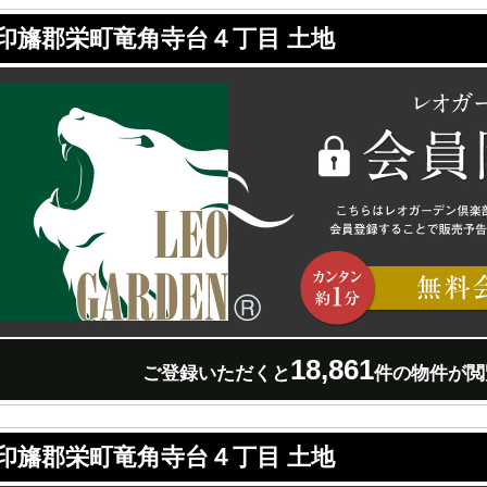
印旛郡栄町竜角寺台４丁目 土地
18,861
ご登録いただくと
件の物件が閲
印旛郡栄町竜角寺台４丁目 土地