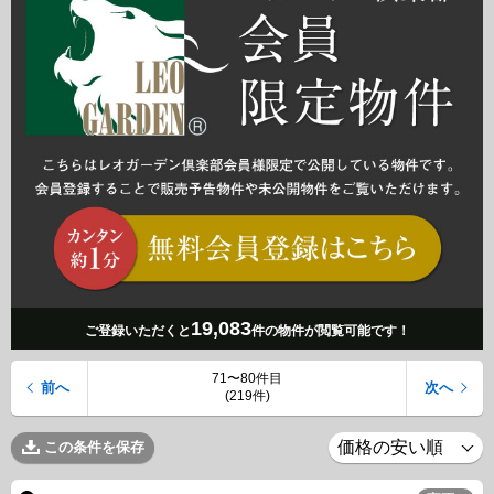
19,083
ご登録いただくと
件の物件が閲覧可能です！
71〜80件目
前へ
次へ
(219件)
この条件を保存