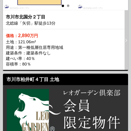
市川市北国分２丁目
北総線「矢切」駅徒歩
13
分
2,890
価格：
万円
土地：121.06m²
用途：第一種低層住居専用地域
建築条件：
建築条件なし
建ぺい率：40％
容積率：80％
市川市柏井町４丁目 土地