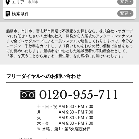
変更
エリア
市川市
変更
検索条件
船橋市、市川市、習志野市周辺で不動産をお探しなら、株式会社レオガーデ
ンにお任せください！土地の仕入・開発から入居後のアフターメンテナンス
まで全てレオグループによる一貫システムで運営しておりますので、余分な
マージン・手数料をカットし、より良いものをお求め易い価格で自信をもっ
てお薦めいたします。船橋市を中心とした地域密着の不動産会社として、
「家」を買うことから始まる「新生活」をお客様にお届けいたします。
フリーダイヤルへのお問い合わせ
土・日・祝
AM 8:30～PM 7:00
月
AM 9:30～PM 7:00
火
AM 9:30～PM 7:00
木・金
AM 9:30～PM 7:00
※ 水曜、第1・第3火曜定休日