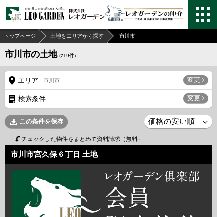
トップページ
土地をエリアから探す
市川市
市川市の土地
(
219
件)
変更
エリア
市川市
変更
検索条件
この条件を保存
チェックした物件をまとめて資料請求（無料）
市川市宮久保６丁目 土地