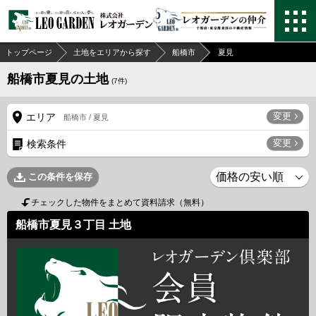
トップページ
土地をエリアから探す
船橋市
夏見
船橋市夏見の土地
(
7
件)
変更
エリア
船橋市 / 夏見
変更
検索条件
この条件を保存
チェックした物件をまとめて資料請求（無料）
船橋市夏見３丁目 土地