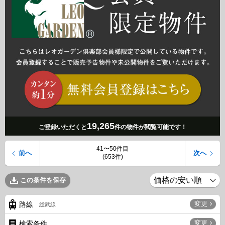
19,265
ご登録いただくと
件の物件が閲覧可能です！
41〜50件目
前へ
次へ
(653件)
この条件を保存
変更
路線
総武線
変更
検索条件