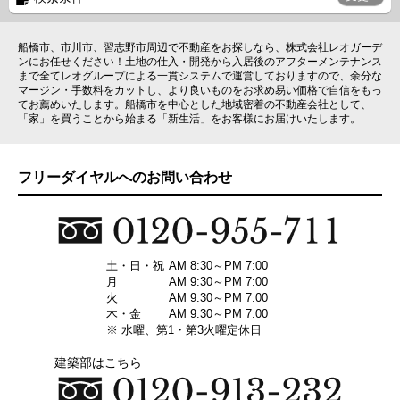
船橋市、市川市、習志野市周辺で不動産をお探しなら、株式会社レオガーデ
ンにお任せください！土地の仕入・開発から入居後のアフターメンテナンス
まで全てレオグループによる一貫システムで運営しておりますので、余分な
マージン・手数料をカットし、より良いものをお求め易い価格で自信をもっ
てお薦めいたします。船橋市を中心とした地域密着の不動産会社として、
「家」を買うことから始まる「新生活」をお客様にお届けいたします。
フリーダイヤルへのお問い合わせ
土・日・祝
AM 8:30～PM 7:00
月
AM 9:30～PM 7:00
火
AM 9:30～PM 7:00
木・金
AM 9:30～PM 7:00
※ 水曜、第1・第3火曜定休日
建築部はこちら