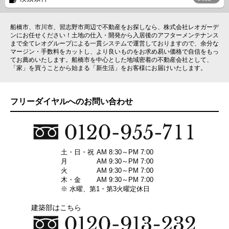
船橋市、市川市、習志野市周辺で不動産をお探しなら、株式会社レオガーデ
ンにお任せください！土地の仕入・開発から入居後のアフターメンテナンス
まで全てレオグループによる一貫システムで運営しておりますので、余分な
マージン・手数料をカットし、より良いものをお求め易い価格で自信をもっ
てお薦めいたします。船橋市を中心とした地域密着の不動産会社として、
「家」を買うことから始まる「新生活」をお客様にお届けいたします。
フリーダイヤルへのお問い合わせ
土・日・祝
AM 8:30～PM 7:00
月
AM 9:30～PM 7:00
火
AM 9:30～PM 7:00
木・金
AM 9:30～PM 7:00
※ 水曜、第1・第3火曜定休日
建築部はこちら