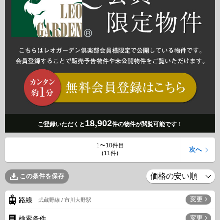
18,902
ご登録いただくと
件の物件が閲覧可能です！
1〜10件目
次へ
(11件)
この条件を保存
変更
路線
武蔵野線 / 市川大野駅
変更
検索条件