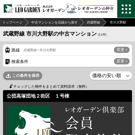
トップページ
中古マンションを沿線から探す
武蔵野線
市川大野駅
武蔵野線 市川大野駅の中古マンション
(
11
件)
変更
路線
武蔵野線 / 市川大野駅
変更
検索条件
この条件を保存
チェックした物件をまとめて資料請求（無料）
公団高塚団地２街区 １号棟