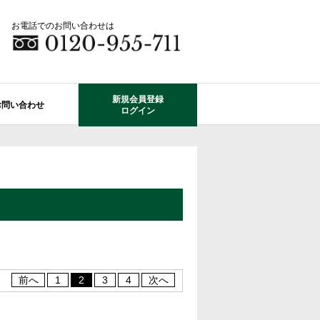
お電話でのお問い合わせは
新規会員登録
お問い合わせ
ログイン
成田市エリアの物件情報
船橋市のレオガーデン
自由設計で建てる家
住宅ローン相談
使っていない・余っている
その他エリアのレオガーデン
中古戸建てを探す
O-ROOM
不動産はどうしたらいい？？
レオガーデン成田 双響の街
エクステリア&ガーデン
学区から探す
レオガーデン前貝塚町 澪の杜
成田市の学区から探す
断熱性能
プール付住宅が建てられる物件
レオガーデン船橋 静音の杜
前へ
1
2
3
4
次へ
レオガーデン成田 寛朝の杜