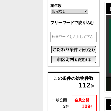
築年数
フリーワードで絞り込む
この条件の
総物件数
112
件
一般公開
会員公開
109
3
件
件