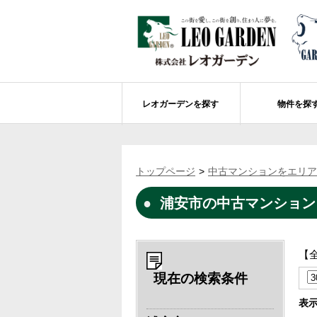
レオガーデンを探す
物件を探
船橋市エリアの物件情報
レオガーデンを探す
レオガーデンとは
賃貸or売買
トップページ
中古マンションをエリア
レオ・グローブ カリフォルニア
市川市エリアの物件情報
成田市のレオガーデン
住宅ローンのポイント
浦安市の中古マンション
レオガーデン新現場 造成工事のお知ら
売却物件大募集
モデルハウス
土地を探す
レオガーデンオーナーズ倶楽部について
レオガーデン西船橋 武尊の杜
船橋市の学区から探す
【
レオガーデン新船橋 紫吹の街Ⅱ
市川市の学区から探す
太陽光発電システム
現在の検索条件
レオガーデン船橋法典 朝陽の街〔第1期
総武線沿線の未公開物件情報について
表