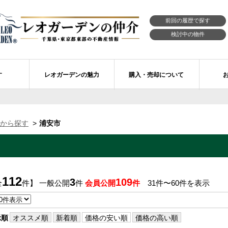
前回の履歴で探す
検討中の物件
す
レオガーデンの魅力
購入・売却について
習志野市エリアの物件情報
市川市のレオガーデン
レオガーデンの魅力
不動産購入の流れ
から探す
浦安市
レオ・ラグジュアリー住宅
習志野市のレオガーデン
売買物件リクエスト
新築戸建てを探す
せ
レオガーデン西船橋 月城の杜Ⅱ〔第1期〕
モデルハウスのセルフ見学 最強の家
買取ご相談・無料査定
マンションを探す
レオガーデンオーナーズ倶楽部
レオガーデン北習志野 槙の杜
習志野市の学区から探す
アフターメンテナンス制度
112
3
109
全
件】 一般公開
件
会員公開
件
31件〜60件を表示
レオガーデン船橋 大楠の杜
お預かりしている物件
自由設計・建築設計
〕
レオガーデン成田公津 煌羅の杜
レオガーデン倶楽部について
示順
オススメ順
新着順
価格の安い順
価格の高い順