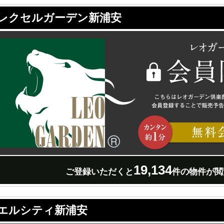
レクセルガーデン新浦安
19,134
ご登録いただくと
件の物件が閲
エルシティ新浦安