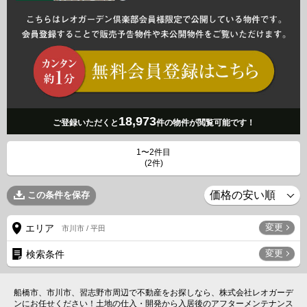
18,973
ご登録いただくと
件の物件が閲覧可能です！
1〜2件目
(2件)
この条件を保存
変更
エリア
市川市 / 平田
変更
検索条件
船橋市、市川市、習志野市周辺で不動産をお探しなら、株式会社レオガーデ
ンにお任せください！土地の仕入・開発から入居後のアフターメンテナンス