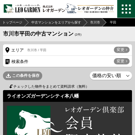
トップページ
中古マンションをエリアから探す
市川市
平田
市川市平田の中古マンション
(
2
件)
変更
エリア
市川市 / 平田
変更
検索条件
この条件を保存
チェックした物件をまとめて資料請求（無料）
ライオンズガーデンシティ本八幡