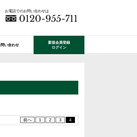
お電話でのお問い合わせは
新規会員登録
お問い合わせ
ログイン
成田市エリアの物件情報
船橋市のレオガーデン
自由設計で建てる家
住宅ローン相談
使っていない・余っている
その他エリアのレオガーデン
中古戸建てを探す
O-ROOM
不動産はどうしたらいい？？
レオガーデン成田 双響の街
エクステリア&ガーデン
学区から探す
レオガーデン前貝塚町 澪の杜
成田市の学区から探す
断熱性能
プール付住宅が建てられる物件
レオガーデン船橋 静音の杜
前へ
1
2
3
4
レオガーデン成田 寛朝の杜