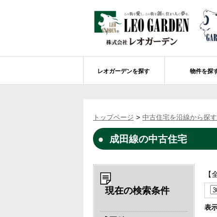
レオガーデンを探す
物件を探
船橋市エリアの物件情報
レオガーデンを探す
レオガーデンとは
賃貸or売買
トップページ
中古住宅を沿線から探す
レオ・グローブ カリフォルニア
市川市エリアの物件情報
成田市のレオガーデン
住宅ローンのポイント
成田線の中古住宅
レオガーデン新現場 造成工事のお知ら
売却物件大募集
モデルハウス
土地を探す
レオガーデンオーナーズ倶楽部について
レオガーデン西船橋 武尊の杜
船橋市の学区から探す
【
レオガーデン新船橋 紫吹の街Ⅱ
市川市の学区から探す
太陽光発電システム
現在の検索条件
レオガーデン船橋法典 朝陽の街〔第1期
総武線沿線の未公開物件情報について
表