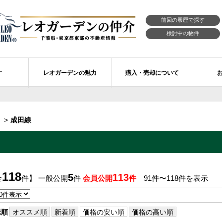
前回の履歴で探す
検討中の物件
す
レオガーデンの魅力
購入・売却について
習志野市エリアの物件情報
市川市のレオガーデン
レオガーデンの魅力
不動産購入の流れ
成田線
レオ・ラグジュアリー住宅
習志野市のレオガーデン
売買物件リクエスト
新築戸建てを探す
せ
レオガーデン西船橋 月城の杜Ⅱ〔第1期〕
モデルハウスのセルフ見学 最強の家
買取ご相談・無料査定
マンションを探す
レオガーデンオーナーズ倶楽部
レオガーデン北習志野 槙の杜
習志野市の学区から探す
アフターメンテナンス制度
118
5
113
全
件】 一般公開
件
会員公開
件
91件〜118件を表示
レオガーデン船橋 大楠の杜
お預かりしている物件
自由設計・建築設計
〕
レオガーデン成田公津 煌羅の杜
レオガーデン倶楽部について
示順
オススメ順
新着順
価格の安い順
価格の高い順