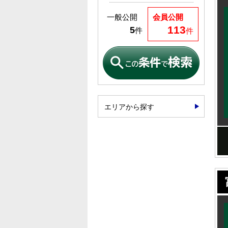
一般公開
会員公開
113
5
件
件
エリアから探す