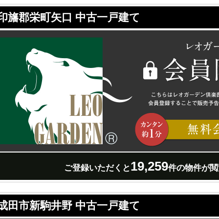
印旛郡栄町矢口 中古一戸建て
19,259
ご登録いただくと
件の物件が閲
成田市新駒井野 中古一戸建て