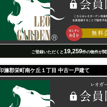
19,259
ご登録いただくと
件の物件が閲
印旛郡栄町南ケ丘１丁目 中古一戸建て