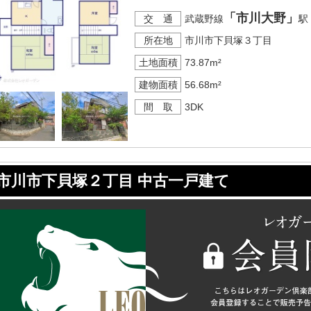
「市川大野」
交 通
武蔵野線
駅
所在地
市川市下貝塚３丁目
土地面積
73.87m²
建物面積
56.68m²
間 取
3DK
市川市下貝塚２丁目 中古一戸建て