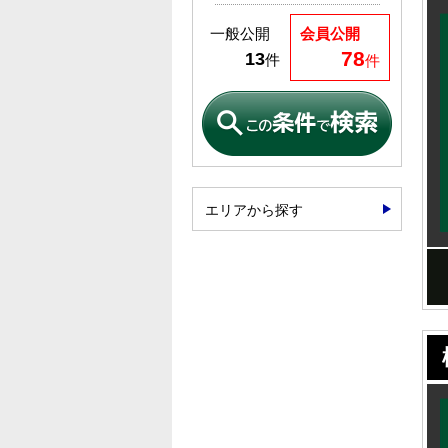
一般公開
会員公開
78
13
件
件
エリアから探す