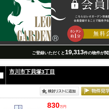
19,313
ご登録いただくと
件の物件が閲
市川市下貝塚3丁目
830
万円