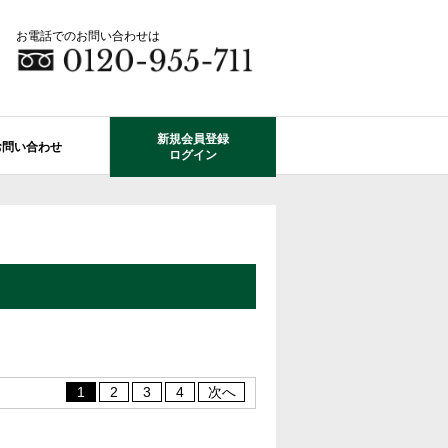
お電話でのお問い合わせは
新規会員登録
お問い合わせ
ログイン
成田市エリアの物件情報
船橋市のレオガーデン
自由設計で建てる家
住宅ローン相談
使っていない・余っている
その他エリアのレオガーデン
中古戸建てを探す
O-ROOM
不動産はどうしたらいい？？
レオガーデン成田 双響の街
エクステリア&ガーデン
学区から探す
レオガーデン前貝塚町 澪の杜
成田市の学区から探す
断熱性能
プール付住宅が建てられる物件
レオガーデン船橋 静音の杜
1
2
3
4
次へ
レオガーデン成田 寛朝の杜