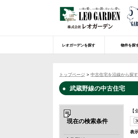
レオガーデンを探す
物件を探
船橋市エリアの物件情報
レオガーデンを探す
レオガーデンとは
賃貸or売買
トップページ
中古住宅を沿線から探す
レオ・グローブ カリフォルニア
市川市エリアの物件情報
成田市のレオガーデン
住宅ローンのポイント
武蔵野線の中古住宅
レオガーデン新現場 造成工事のお知ら
売却物件大募集
モデルハウス
土地を探す
レオガーデンオーナーズ倶楽部について
レオガーデン西船橋 武尊の杜
船橋市の学区から探す
【
レオガーデン新船橋 紫吹の街Ⅱ
市川市の学区から探す
太陽光発電システム
現在の検索条件
レオガーデン船橋法典 朝陽の街〔第1期
総武線沿線の未公開物件情報について
表