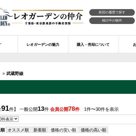
前回の履歴で探す
検討中の物件
す
レオガーデンの魅力
購入・売却について
習志野市エリアの物件情報
市川市のレオガーデン
レオガーデンの魅力
不動産購入の流れ
武蔵野線
レオ・ラグジュアリー住宅
習志野市のレオガーデン
売買物件リクエスト
新築戸建てを探す
せ
レオガーデン西船橋 月城の杜Ⅱ〔第1期〕
モデルハウスのセルフ見学 最強の家
買取ご相談・無料査定
マンションを探す
レオガーデンオーナーズ倶楽部
レオガーデン北習志野 槙の杜
習志野市の学区から探す
アフターメンテナンス制度
91
13
78
全
件】 一般公開
件
会員公開
件
1件〜30件を表示
レオガーデン船橋 大楠の杜
お預かりしている物件
自由設計・建築設計
〕
レオガーデン成田公津 煌羅の杜
レオガーデン倶楽部について
示順
オススメ順
新着順
価格の安い順
価格の高い順