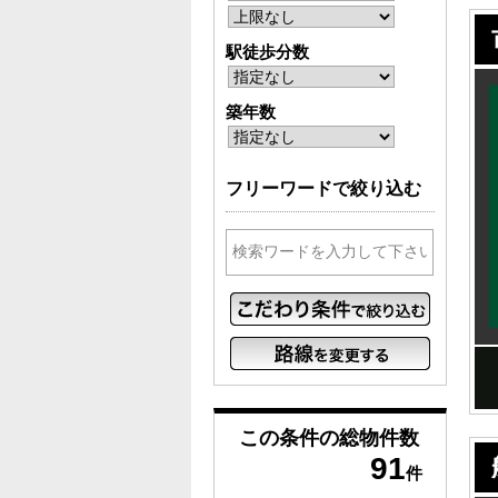
駅徒歩分数
築年数
フリーワードで絞り込む
この条件の
総物件数
91
件