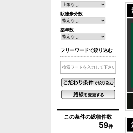
駅徒歩分数
築年数
フリーワードで絞り込む
この条件の
総物件数
59
件