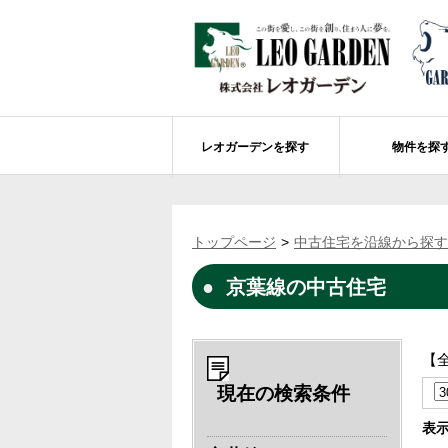
レオガーデンを探す
物件を探
船橋市エリアの物件情報
レオガーデンを探す
レオガーデンとは
賃貸or売買
トップページ
中古住宅を沿線から探す
レオ・グローブ カリフォルニア
市川市エリアの物件情報
成田市のレオガーデン
住宅ローンのポイント
京葉線の中古住宅
レオガーデン新現場 造成工事のお知ら
売却物件大募集
モデルハウス
土地を探す
レオガーデンオーナーズ倶楽部について
レオガーデン西船橋 武尊の杜
船橋市の学区から探す
【
レオガーデン新船橋 紫吹の街Ⅱ
市川市の学区から探す
太陽光発電システム
現在の検索条件
レオガーデン船橋法典 朝陽の街〔第1期
総武線沿線の未公開物件情報について
表