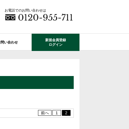
お電話でのお問い合わせは
新規会員登録
お問い合わせ
ログイン
成田市エリアの物件情報
船橋市のレオガーデン
自由設計で建てる家
住宅ローン相談
使っていない・余っている
その他エリアのレオガーデン
中古戸建てを探す
O-ROOM
不動産はどうしたらいい？？
レオガーデン成田 双響の街
エクステリア&ガーデン
学区から探す
レオガーデン前貝塚町 澪の杜
成田市の学区から探す
断熱性能
プール付住宅が建てられる物件
レオガーデン船橋 静音の杜
前へ
1
2
レオガーデン成田 寛朝の杜