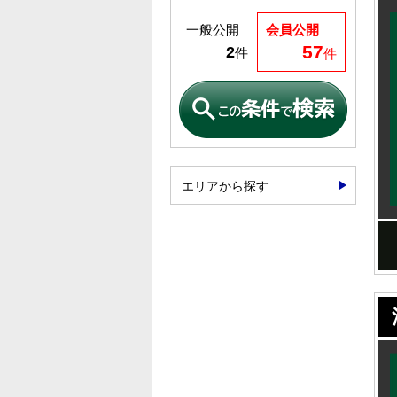
一般公開
会員公開
57
2
件
件
エリアから探す