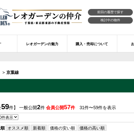
前回の履歴で探す
検討中の物件
す
レオガーデンの魅力
購入・売却について
習志野市エリアの物件情報
市川市のレオガーデン
レオガーデンの魅力
不動産購入の流れ
京葉線
レオ・ラグジュアリー住宅
習志野市のレオガーデン
売買物件リクエスト
新築戸建てを探す
せ
レオガーデン西船橋 月城の杜Ⅱ〔第1期〕
モデルハウスのセルフ見学 最強の家
買取ご相談・無料査定
マンションを探す
レオガーデンオーナーズ倶楽部
レオガーデン北習志野 槙の杜
習志野市の学区から探す
アフターメンテナンス制度
59
2
57
全
件】 一般公開
件
会員公開
件
31件〜59件を表示
レオガーデン船橋 大楠の杜
お預かりしている物件
自由設計・建築設計
〕
レオガーデン成田公津 煌羅の杜
レオガーデン倶楽部について
示順
オススメ順
新着順
価格の安い順
価格の高い順