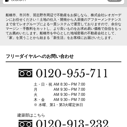
船橋市、市川市、習志野市周辺で不動産をお探しなら、株式会社レオガーデ
ンにお任せください！土地の仕入・開発から入居後のアフターメンテナンス
まで全てレオグループによる一貫システムで運営しておりますので、余分な
マージン・手数料をカットし、より良いものをお求め易い価格で自信をもっ
てお薦めいたします。船橋市を中心とした地域密着の不動産会社として、
「家」を買うことから始まる「新生活」をお客様にお届けいたします。
フリーダイヤルへのお問い合わせ
土・日・祝
AM 8:30～PM 7:00
月
AM 9:30～PM 7:00
火
AM 9:30～PM 7:00
木・金
AM 9:30～PM 7:00
※ 水曜、第1・第3火曜定休日
建築部はこちら