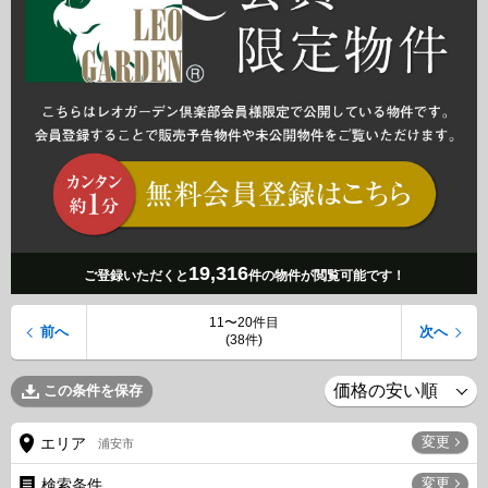
19,316
ご登録いただくと
件の物件が閲覧可能です！
11〜20件目
前へ
次へ
(38件)
この条件を保存
変更
エリア
浦安市
変更
検索条件