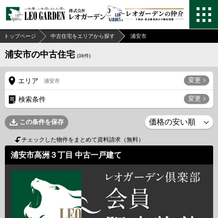
トップページ
中古住宅をエリアから探す
浦安市
浦安市の中古住宅
(
38
件)
変更
エリア
浦安市
変更
検索条件
この条件を保存
チェックした物件をまとめて資料請求（無料）
浦安市高洲３丁目 中古一戸建て