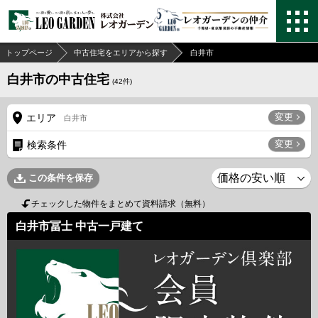
トップページ
中古住宅をエリアから探す
白井市
白井市の中古住宅
(
42
件)
変更
エリア
白井市
変更
検索条件
この条件を保存
チェックした物件をまとめて資料請求（無料）
白井市冨士 中古一戸建て