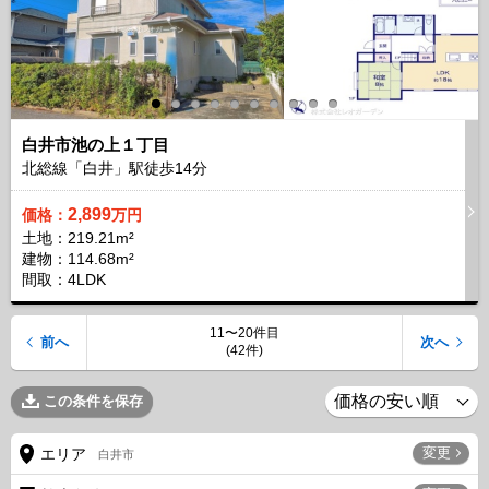
白井市池の上１丁目
北総線「白井」駅徒歩
14
分
2,899
価格：
万円
土地：219.21m²
建物：114.68m²
間取：4LDK
11〜20件目
前へ
次へ
(42件)
この条件を保存
変更
エリア
白井市