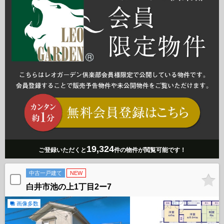
19,324
ご登録いただくと
件の物件が閲覧可能です！
中古一戸建て
NEW
白井市池の上1丁目2ー7
画像多数