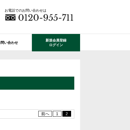
お電話でのお問い合わせは
新規会員登録
お問い合わせ
ログイン
成田市エリアの物件情報
船橋市のレオガーデン
自由設計で建てる家
住宅ローン相談
使っていない・余っている
その他エリアのレオガーデン
中古戸建てを探す
O-ROOM
不動産はどうしたらいい？？
レオガーデン成田 双響の街
エクステリア&ガーデン
学区から探す
レオガーデン前貝塚町 澪の杜
成田市の学区から探す
断熱性能
プール付住宅が建てられる物件
レオガーデン船橋 静音の杜
前へ
1
2
レオガーデン成田 寛朝の杜