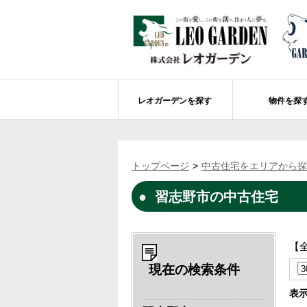
レオガーデンを探す
物件を探
船橋市エリアの物件情報
レオガーデンを探す
レオガーデンとは
賃貸or売買
トップページ
中古住宅をエリアから探
レオ・グローブ カリフォルニア
市川市エリアの物件情報
成田市のレオガーデン
住宅ローンのポイント
習志野市の中古住宅
レオガーデン新現場 造成工事のお知ら
売却物件大募集
モデルハウス
土地を探す
レオガーデンオーナーズ倶楽部について
レオガーデン西船橋 武尊の杜
船橋市の学区から探す
【
レオガーデン新船橋 紫吹の街Ⅱ
市川市の学区から探す
太陽光発電システム
現在の検索条件
レオガーデン船橋法典 朝陽の街〔第1期
総武線沿線の未公開物件情報について
表