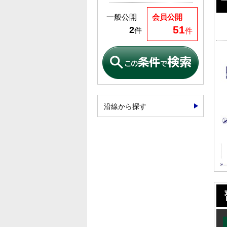
一般公開
会員公開
51
2
件
件
沿線から探す