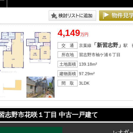
4,149
万円
「新習志野」
交 通
京葉線
駅 
所在地
習志野市袖ケ浦６丁目
土地面積
139.18m²
建物面積
97.29m²
間 取
3LDK
習志野市花咲１丁目 中古一戸建て