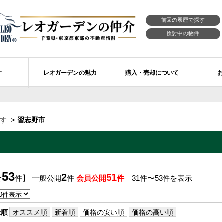
前回の履歴で探す
検討中の物件
す
レオガーデンの魅力
購入・売却について
習志野市エリアの物件情報
市川市のレオガーデン
レオガーデンの魅力
不動産購入の流れ
す
習志野市
レオ・ラグジュアリー住宅
習志野市のレオガーデン
売買物件リクエスト
新築戸建てを探す
せ
レオガーデン西船橋 月城の杜Ⅱ〔第1期〕
モデルハウスのセルフ見学 最強の家
買取ご相談・無料査定
マンションを探す
レオガーデンオーナーズ倶楽部
レオガーデン北習志野 槙の杜
習志野市の学区から探す
アフターメンテナンス制度
53
2
51
全
件】 一般公開
件
会員公開
件
31件〜53件を表示
レオガーデン船橋 大楠の杜
お預かりしている物件
自由設計・建築設計
〕
レオガーデン成田公津 煌羅の杜
レオガーデン倶楽部について
示順
オススメ順
新着順
価格の安い順
価格の高い順