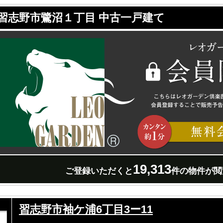
習志野市鷺沼１丁目 中古一戸建て
19,313
ご登録いただくと
件の物件が閲
習志野市袖ケ浦6丁目3ー11