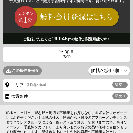
19,045
ご登録いただくと
件の物件が閲覧可能です！
1〜3件目
(3件)
この条件を保存
変更
エリア
香取郡神崎町
変更
検索条件
船橋市、市川市、習志野市周辺で不動産をお探しなら、株式会社レオガーデ
ンにお任せください！土地の仕入・開発から入居後のアフターメンテナンス
まで全てレオグループによる一貫システムで運営しておりますので、余分な
マージン・手数料をカットし、より良いものをお求め易い価格で自信をもっ
てお薦めいたします。船橋市を中心とした地域密着の不動産会社として、