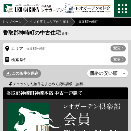
トップページ
中古住宅をエリアから探す
香取郡神崎町
香取郡神崎町の中古住宅
(
3
件)
変更
エリア
香取郡神崎町
変更
検索条件
この条件を保存
チェックした物件をまとめて資料請求（無料）
香取郡神崎町神崎本宿 中古一戸建て