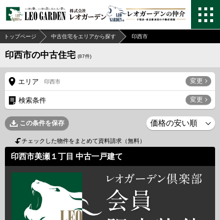
トップページ
中古住宅をエリアから探す
印西市
印西市の中古住宅
(
87
件)
変更
エリア
印西市
変更
検索条件
この条件を保存
チェックした物件をまとめて資料請求（無料）
印西市美瀬１丁目 中古一戸建て