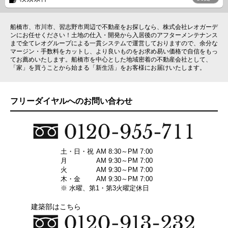
船橋市、市川市、習志野市周辺で不動産をお探しなら、株式会社レオガーデ
ンにお任せください！土地の仕入・開発から入居後のアフターメンテナンス
まで全てレオグループによる一貫システムで運営しておりますので、余分な
マージン・手数料をカットし、より良いものをお求め易い価格で自信をもっ
てお薦めいたします。船橋市を中心とした地域密着の不動産会社として、
「家」を買うことから始まる「新生活」をお客様にお届けいたします。
フリーダイヤルへのお問い合わせ
土・日・祝
AM 8:30～PM 7:00
月
AM 9:30～PM 7:00
火
AM 9:30～PM 7:00
木・金
AM 9:30～PM 7:00
※ 水曜、第1・第3火曜定休日
建築部はこちら