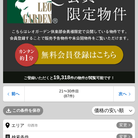
19,318
ご登録いただくと
件の物件が閲覧可能です！
21〜30件目
前へ
次へ
(87件)
この条件を保存
変更
エリア
印西市
変更
検索条件