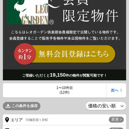
19,150
ご登録いただくと
件の物件が閲覧可能です！
1〜10件目
次へ
(12件)
この条件を保存
変更
エリア
印旛郡酒々井町