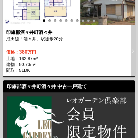
印旛郡酒々井町酒々井
成田線「酒々井」駅徒歩
20
分
380
価格：
万円
土地：162.87m²
建物：80.73m²
間取：5LDK
印旛郡酒々井町酒々井 中古一戸建て