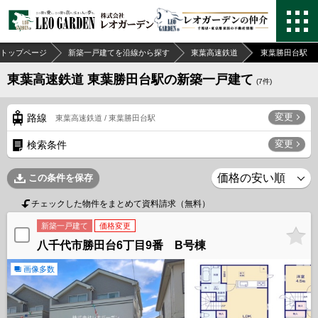
トップページ
新築一戸建てを沿線から探す
東葉高速鉄道
東葉勝田台駅
東葉高速鉄道 東葉勝田台駅の新築一戸建て
(
7
件)
変更
路線
東葉高速鉄道 / 東葉勝田台駅
変更
検索条件
この条件を保存
チェックした物件をまとめて資料請求（無料）
新築一戸建て
価格変更
八千代市勝田台6丁目9番 B号棟
画像多数