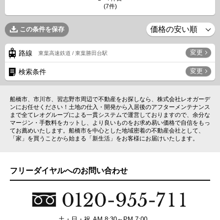
(7件)
この条件を保存
変更
路線
東葉高速鉄道 / 東葉勝田台駅
変更
検索条件
船橋市、市川市、習志野市周辺で不動産をお探しなら、株式会社レオガーデ
ンにお任せください！土地の仕入・開発から入居後のアフターメンテナンス
まで全てレオグループによる一貫システムで運営しておりますので、余分な
マージン・手数料をカットし、より良いものをお求め易い価格で自信をもっ
てお薦めいたします。船橋市を中心とした地域密着の不動産会社として、
「家」を買うことから始まる「新生活」をお客様にお届けいたします。
フリーダイヤルへのお問い合わせ
土・日・祝
AM 8:30～PM 7:00