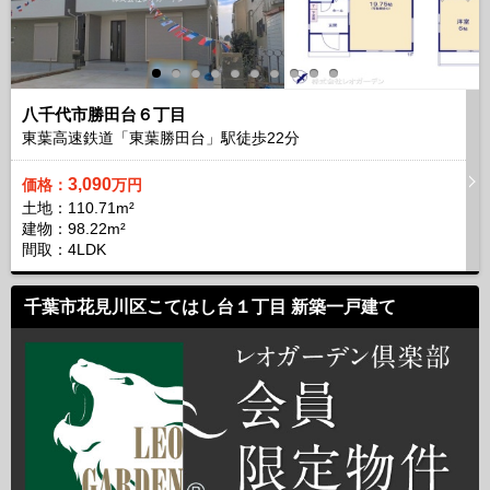
八千代市勝田台６丁目
東葉高速鉄道「東葉勝田台」駅徒歩
22
分
3,090
価格：
万円
土地：110.71m²
建物：98.22m²
間取：4LDK
千葉市花見川区こてはし台１丁目 新築一戸建て