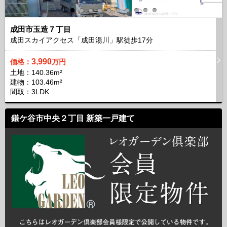
成田市玉造７丁目
成田スカイアクセス「成田湯川」駅徒歩
17
分
3,990
価格：
万円
土地：140.36m²
建物：103.46m²
間取：3LDK
鎌ケ谷市中央２丁目 新築一戸建て