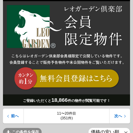
18,866
ご登録いただくと
件の物件が閲覧可能です！
11〜20件目
前へ
次へ
(351件)
この条件を保存