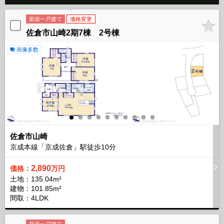
新築一戸建て
価格変更
佐倉市山崎2期7棟 2号棟
画像多数
佐倉市山崎
京成本線「京成佐倉」駅徒歩
10
分
2,890
価格：
万円
土地：135.04m²
建物：101.85m²
間取：4LDK
新築一戸建て