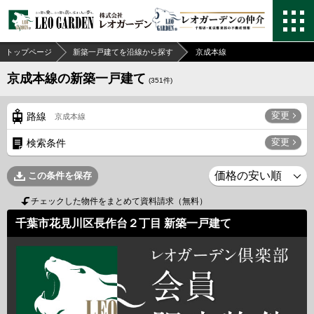
トップページ
新築一戸建てを沿線から探す
京成本線
京成本線の新築一戸建て
(
351
件)
変更
路線
京成本線
変更
検索条件
この条件を保存
チェックした物件をまとめて資料請求（無料）
千葉市花見川区長作台２丁目 新築一戸建て