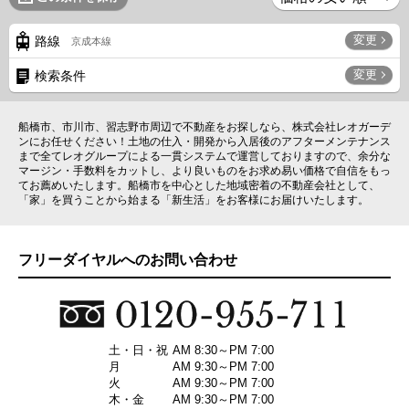
変更
路線
京成本線
変更
検索条件
船橋市、市川市、習志野市周辺で不動産をお探しなら、株式会社レオガーデ
ンにお任せください！土地の仕入・開発から入居後のアフターメンテナンス
まで全てレオグループによる一貫システムで運営しておりますので、余分な
マージン・手数料をカットし、より良いものをお求め易い価格で自信をもっ
てお薦めいたします。船橋市を中心とした地域密着の不動産会社として、
「家」を買うことから始まる「新生活」をお客様にお届けいたします。
フリーダイヤルへのお問い合わせ
土・日・祝
AM 8:30～PM 7:00
月
AM 9:30～PM 7:00
火
AM 9:30～PM 7:00
木・金
AM 9:30～PM 7:00