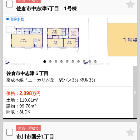
佐倉市中志津5丁目 1号棟
画像多数
佐倉市中志津５丁目
京成本線「ユーカリが丘」駅バス
3
分 停歩
3
分
2,898
価格：
万円
土地：119.81m²
建物：99.78m²
間取：3LDK
新築一戸建て
市川市国分1丁目