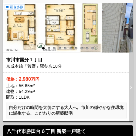
画像多数
市川市国分１丁目
京成本線「菅野」駅徒歩
18
分
2,980
価格：
万円
土地：56.65m²
建物：54.29m²
間取：1LDK
自分だけの時間を大切にする大人へ。市川の穏やかな住環境
に誕生する、こだわりの新築邸宅
八千代市勝田台６丁目 新築一戸建て