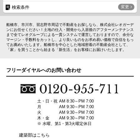
変更
検索条件
船橋市、市川市、習志野市周辺で不動産をお探しなら、株式会社レオガーデ
ンにお任せください！土地の仕入・開発から入居後のアフターメンテナンス
まで全てレオグループによる一貫システムで運営しておりますので、余分な
マージン・手数料をカットし、より良いものをお求め易い価格で自信をもっ
てお薦めいたします。船橋市を中心とした地域密着の不動産会社として、
「家」を買うことから始まる「新生活」をお客様にお届けいたします。
フリーダイヤルへのお問い合わせ
土・日・祝
AM 8:30～PM 7:00
月
AM 9:30～PM 7:00
火
AM 9:30～PM 7:00
木・金
AM 9:30～PM 7:00
※ 水曜、第1・第3火曜定休日
建築部はこちら