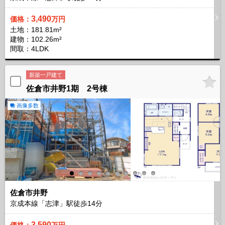
3,490
価格：
万円
土地：181.81m²
建物：102.26m²
間取：4LDK
新築一戸建て
佐倉市井野1期 2号棟
画像多数
佐倉市井野
京成本線「志津」駅徒歩
14
分
3,590
価格：
万円