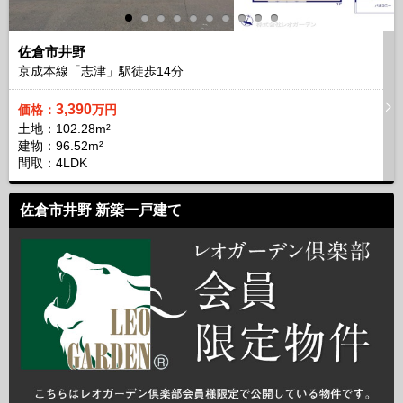
佐倉市井野
京成本線「志津」駅徒歩
14
分
3,390
価格：
万円
土地：102.28m²
建物：96.52m²
間取：4LDK
佐倉市井野 新築一戸建て