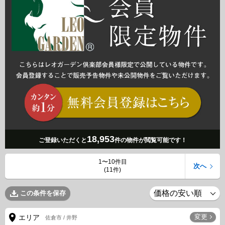
18,953
ご登録いただくと
件の物件が閲覧可能です！
1〜10件目
次へ
(11件)
この条件を保存
変更
エリア
佐倉市 / 井野