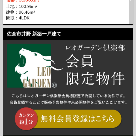
土地：100.95m²
建物：96.46m²
間取：4LDK
佐倉市井野 新築一戸建て