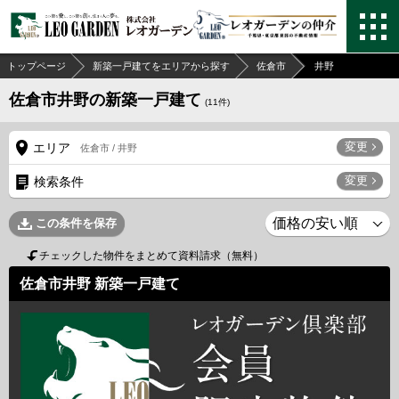
トップページ
新築一戸建てをエリアから探す
佐倉市
井野
佐倉市井野の新築一戸建て
(
11
件)
変更
エリア
佐倉市 / 井野
変更
検索条件
この条件を保存
チェックした物件をまとめて資料請求（無料）
佐倉市井野 新築一戸建て