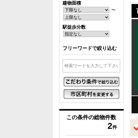
建物面積
〜
駅徒歩分数
フリーワードで絞り込む
この条件の
総物件数
2
件