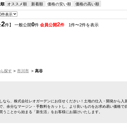
示順
オススメ順
新着順
価格の安い順
価格の高い順
2
0
2
全
件】 一般公開
件
会員公開
件
1件〜2件を表示
ら探す
市川市
高谷
しなら、株式会社レオガーデンにお任せください！土地の仕入・開発から入
で、余分なマージン・手数料をカットし、より良いものをお求め易い価格で
買うことから始まる「新生活」をお客様にお届けいたします。