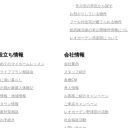
市川市の学区から探す
お預かりしている物件
プール付住宅が建てられる物件
総武線沿線の未公開物件情報につ
レオガーデン倶楽部について
役立ち情報
会社情報
めてのマイホームレッスン
会社案内
ライフプラン相談会
スタッフ紹介
に強い暮らし
各種CM
の我が家購入体験記
求人情報
情報・地域情報
お客様ご紹介キャンペーン
タウン情報
ご来店キャンペーン
家対策相談
レオガーデン野球部の活動
お手続き
社会福祉活動
お問い合わせ