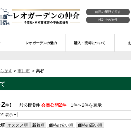
前回の履歴で探す
検討中の物件
す
レオガーデンの魅力
購入・売却について
習志野市エリアの物件情報
市川市のレオガーデン
レオガーデンの魅力
不動産購入の流れ
ら探す
市川市
高谷
レオ・ラグジュアリー住宅
習志野市のレオガーデン
売買物件リクエスト
新築戸建てを探す
て
せ
レオガーデン西船橋 月城の杜Ⅱ〔第1期〕
モデルハウスのセルフ見学 最強の家
買取ご相談・無料査定
マンションを探す
レオガーデンオーナーズ倶楽部
レオガーデン北習志野 槙の杜
習志野市の学区から探す
アフターメンテナンス制度
2
0
2
全
件】 一般公開
件
会員公開
件
1件〜2件を表示
レオガーデン船橋 大楠の杜
お預かりしている物件
自由設計・建築設計
〕
レオガーデン成田公津 煌羅の杜
レオガーデン倶楽部について
示順
オススメ順
新着順
価格の安い順
価格の高い順