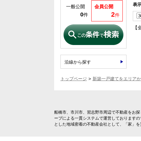
表
一般公開
会員公開
2
0
件
件
【
沿線から探す
トップページ
新築一戸建てをエリアか
船橋市、市川市、習志野市周辺で不動産をお探
ープによる一貫システムで運営しておりますの
とした地域密着の不動産会社として、「家」を