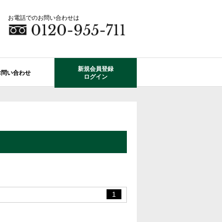
お電話でのお問い合わせは
新規会員登録
お問い合わせ
ログイン
成田市エリアの物件情報
船橋市のレオガーデン
自由設計で建てる家
住宅ローン相談
使っていない・余っている
その他エリアのレオガーデン
中古戸建てを探す
O-ROOM
不動産はどうしたらいい？？
レオガーデン成田 双響の街
エクステリア&ガーデン
学区から探す
レオガーデン前貝塚町 澪の杜
成田市の学区から探す
断熱性能
プール付住宅が建てられる物件
レオガーデン船橋 静音の杜
1
レオガーデン成田 寛朝の杜