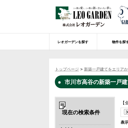
レオガーデンを探す
物件を探
船橋市エリアの物件情報
レオガーデンを探す
レオガーデンとは
賃貸or売買
トップページ
新築一戸建てをエリアか
レオ・グローブ カリフォルニア
市川市エリアの物件情報
成田市のレオガーデン
住宅ローンのポイント
市川市高谷の新築一戸建
レオガーデン新現場 造成工事のお知ら
売却物件大募集
モデルハウス
土地を探す
レオガーデンオーナーズ倶楽部について
レオガーデン西船橋 武尊の杜
船橋市の学区から探す
【
レオガーデン新船橋 紫吹の街Ⅱ
市川市の学区から探す
太陽光発電システム
現在の検索条件
レオガーデン船橋法典 朝陽の街〔第1期
総武線沿線の未公開物件情報について
表