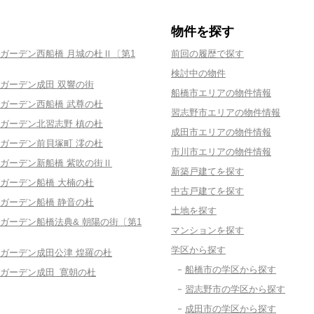
物件を探す
ガーデン西船橋 月城の杜Ⅱ〔第1
前回の履歴で探す
検討中の物件
ガーデン成田 双響の街
船橋市エリアの物件情報
ガーデン西船橋 武尊の杜
習志野市エリアの物件情報
ガーデン北習志野 槙の杜
成田市エリアの物件情報
ガーデン前貝塚町 澪の杜
市川市エリアの物件情報
ガーデン新船橋 紫吹の街Ⅱ
新築戸建てを探す
ガーデン船橋 大楠の杜
中古戸建てを探す
ガーデン船橋 静音の杜
土地を探す
ガーデン船橋法典& 朝陽の街〔第1
マンションを探す
学区から探す
ガーデン成田公津 煌羅の杜
船橋市の学区から探す
ガーデン成田 寛朝の杜
習志野市の学区から探す
成田市の学区から探す