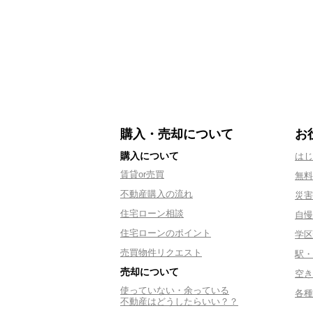
購入・売却について
お
購入について
はじ
賃貸or売買
無料
不動産購入の流れ
災害
住宅ローン相談
自慢
住宅ローンのポイント
学区
売買物件リクエスト
駅・
売却について
空き
使っていない・余っている
各種
不動産はどうしたらいい？？