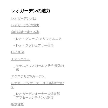
レオガーデンの魅力
レオガーデンとは
レオガーデンの魅力
自由設計で建てる家
レオ・グローブ カリフォルニア
レオ・ラグジュアリー住宅
O-ROOM
モデルハウス
モデルハウスのセルフ見学 最強の
家
エクステリア&ガーデン
レオガーデンオーナーズ倶楽部につい
て
レオガーデンオーナーズ倶楽部
アフターメンテナンス制度
断熱性能