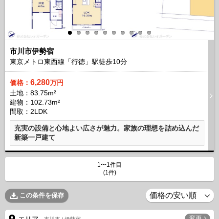
市川市伊勢宿
東京メトロ東西線「行徳」駅徒歩
10
分
6,280
価格：
万円
土地：83.75m²
建物：102.73m²
間取：2LDK
充実の設備と心地よい広さが魅力。家族の理想を詰め込んだ
新築一戸建て
1〜1件目
(1件)
この条件を保存
変更