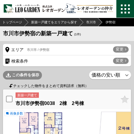
トップページ
新築一戸建てをエリアから探す
市川市
伊勢宿
市川市伊勢宿の新築一戸建て
(
1
件)
変更
エリア
市川市 / 伊勢宿
変更
検索条件
この条件を保存
チェックした物件をまとめて資料請求（無料）
新築一戸建て
市川市伊勢宿003II 2棟 2号棟
画像多数