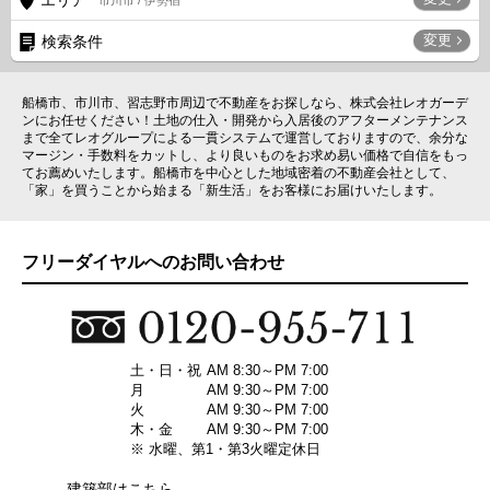
エリア
市川市 / 伊勢宿
変更
検索条件
船橋市、市川市、習志野市周辺で不動産をお探しなら、株式会社レオガーデ
ンにお任せください！土地の仕入・開発から入居後のアフターメンテナンス
まで全てレオグループによる一貫システムで運営しておりますので、余分な
マージン・手数料をカットし、より良いものをお求め易い価格で自信をもっ
てお薦めいたします。船橋市を中心とした地域密着の不動産会社として、
「家」を買うことから始まる「新生活」をお客様にお届けいたします。
フリーダイヤルへのお問い合わせ
土・日・祝
AM 8:30～PM 7:00
月
AM 9:30～PM 7:00
火
AM 9:30～PM 7:00
木・金
AM 9:30～PM 7:00
※ 水曜、第1・第3火曜定休日
建築部はこちら