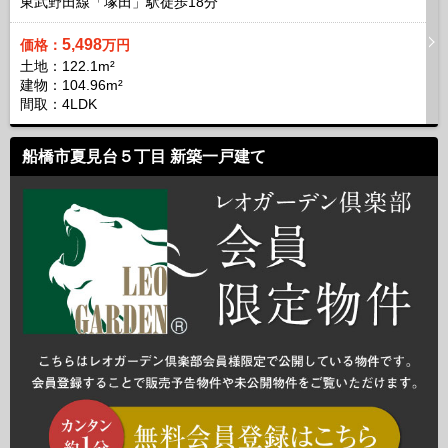
東武野田線「塚田」駅徒歩
18
分
5,498
価格：
万円
土地：122.1m²
建物：104.96m²
間取：4LDK
船橋市夏見台５丁目 新築一戸建て