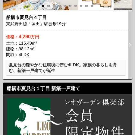
船橋市夏見台４丁目
東武野田線「塚田」駅徒歩
19
分
4,290
価格：
万円
土地：115.49m²
建物：98.12m²
間取：4LDK
夏見台の穏やかな住環境に佇む4LDK。家族の暮らしを育
む、新築一戸建てが誕生
船橋市夏見台１丁目 新築一戸建て