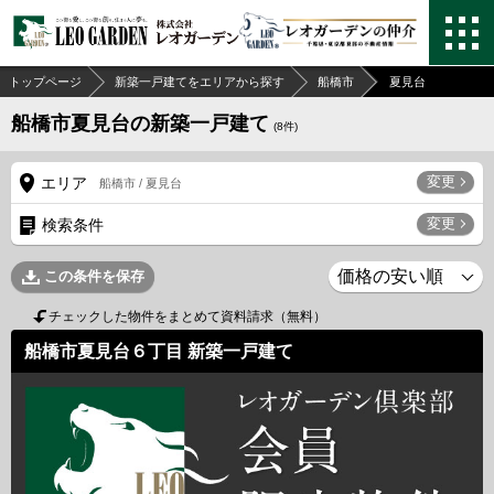
トップページ
新築一戸建てをエリアから探す
船橋市
夏見台
船橋市夏見台の新築一戸建て
(
8
件)
変更
エリア
船橋市 / 夏見台
変更
検索条件
この条件を保存
チェックした物件をまとめて資料請求（無料）
船橋市夏見台６丁目 新築一戸建て