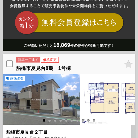
18,869
ご登録いただくと
件の物件が閲覧可能です！
新築一戸建て
価格変更
船橋市夏見台8期 1号棟
画像多数
船橋市夏見台２丁目