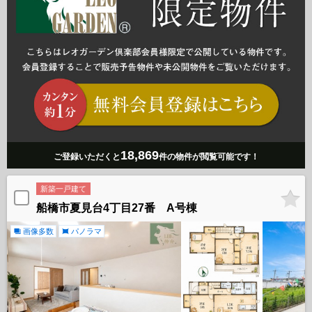
18,869
ご登録いただくと
件の物件が閲覧可能です！
新築一戸建て
船橋市夏見台4丁目27番 A号棟
画像多数
パノラマ