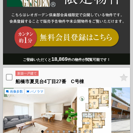
18,869
ご登録いただくと
件の物件が閲覧可能です！
新築一戸建て
船橋市夏見台4丁目27番 C号棟
画像多数
パノラマ