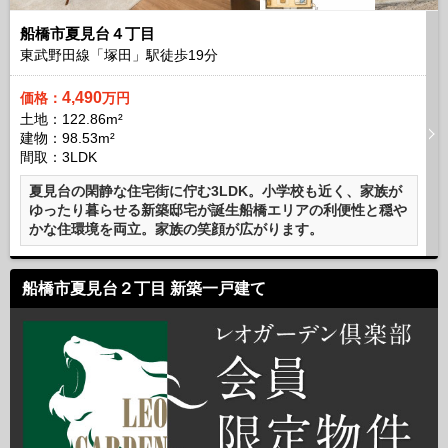
船橋市夏見台４丁目
東武野田線「塚田」駅徒歩
19
分
4,490
価格：
万円
土地：122.86m²
建物：98.53m²
間取：3LDK
夏見台の閑静な住宅街に佇む3LDK。小学校も近く、家族が
ゆったり暮らせる新築邸宅が誕生船橋エリアの利便性と穏や
かな住環境を両立。家族の笑顔が広がります。
船橋市夏見台２丁目 新築一戸建て