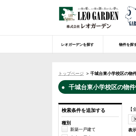
レオガーデンを探す
物件を探
船橋市エリアの物件情報
レオガーデンを探す
レオガーデンとは
賃貸or売買
トップページ
千城台東小学校区の物件
レオ・グローブ カリフォルニア
市川市エリアの物件情報
成田市のレオガーデン
住宅ローンのポイント
千城台東小学校区の物件
レオガーデン新現場 造成工事のお知ら
売却物件大募集
モデルハウス
土地を探す
レオガーデンオーナーズ倶楽部について
レオガーデン西船橋 武尊の杜
船橋市の学区から探す
【
検索条件を追加する
レオガーデン新船橋 紫吹の街Ⅱ
市川市の学区から探す
太陽光発電システム
種別
レオガーデン船橋法典 朝陽の街〔第1期
総武線沿線の未公開物件情報について
新築一戸建て
表