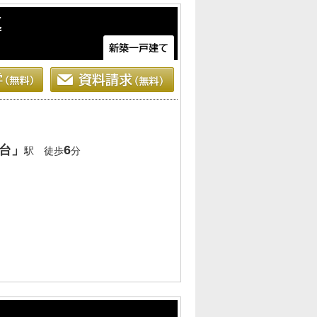
棟
台」
6
駅 徒歩
分