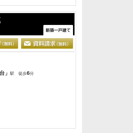
棟
台」
6
駅 徒歩
分