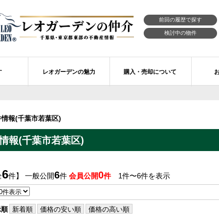
前回の履歴で探す
検討中の物件
す
レオガーデンの魅力
購入・売却について
習志野市エリアの物件情報
市川市のレオガーデン
レオガーデンの魅力
不動産購入の流れ
情報(千葉市若葉区)
レオ・ラグジュアリー住宅
習志野市のレオガーデン
売買物件リクエスト
新築戸建てを探す
情報(千葉市若葉区)
せ
レオガーデン西船橋 月城の杜Ⅱ〔第1期〕
モデルハウスのセルフ見学 最強の家
買取ご相談・無料査定
マンションを探す
レオガーデンオーナーズ倶楽部
レオガーデン北習志野 槙の杜
習志野市の学区から探す
アフターメンテナンス制度
6
6
0
全
件】 一般公開
件
会員公開
件
1件〜6件を表示
レオガーデン船橋 大楠の杜
お預かりしている物件
自由設計・建築設計
〕
レオガーデン成田公津 煌羅の杜
レオガーデン倶楽部について
示順
新着順
価格の安い順
価格の高い順