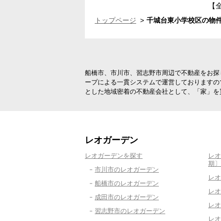
【
トップページ
千城台東小学校区の物件
船橋市、市川市、習志野市周辺で不動産をお探
ープによる一貫システムで運営しておりますの
とした地域密着の不動産会社として、「家」を
レオガーデン
レオガーデンを探す
レオ
期〕
市川市のレオガーデン
レオ
船橋市のレオガーデン
レオ
成田市のレオガーデン
レオ
習志野市のレオガーデン
レオ