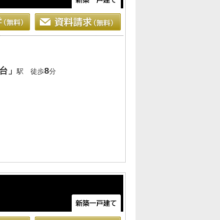
台」
8
駅 徒歩
分