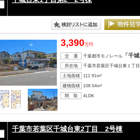
3,390
万円
「千城
交 通
千葉都市モノレール
所在地
千葉市若葉区千城台東１丁目
土地面積
112.91m²
建物面積
108.54m²
間 取
4LDK
千葉市若葉区千城台東2丁目 2号棟