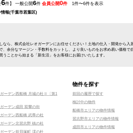
6
6
0
全
件】 一般公開
件
会員公開
件
1件〜6件を表示
情報(千葉市若葉区)
しなら、株式会社レオガーデンにお任せください！土地の仕入・開発から入
で、余分なマージン・手数料をカットし、より良いものをお求め易い価格で
買うことから始まる「新生活」をお客様にお届けいたします。
物件を探す
ガーデン西船橋 月城の杜Ⅱ〔第1
前回の履歴で探す
検討中の物件
ガーデン成田 双響の街
船橋市エリアの物件情報
ガーデン西船橋 武尊の杜
習志野市エリアの物件情報
ガーデン北習志野 槙の杜
成田市エリアの物件情報
ガーデン前貝塚町 澪の杜