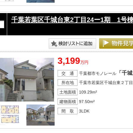
千葉若葉区千城台東2丁目24ー1期 1号
3,199
万円
「千城
交 通
千葉都市モノレール
所在地
千葉市若葉区千城台東２丁目
土地面積
109.29m²
建物面積
97.50m²
間 取
3LDK