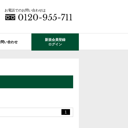
お電話でのお問い合わせは
新規会員登録
お問い合わせ
ログイン
成田市エリアの物件情報
船橋市のレオガーデン
自由設計で建てる家
住宅ローン相談
使っていない・余っている
その他エリアのレオガーデン
中古戸建てを探す
O-ROOM
不動産はどうしたらいい？？
レオガーデン成田 双響の街
エクステリア&ガーデン
学区から探す
レオガーデン前貝塚町 澪の杜
成田市の学区から探す
断熱性能
プール付住宅が建てられる物件
レオガーデン船橋 静音の杜
1
レオガーデン成田 寛朝の杜