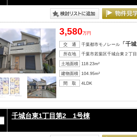
3,580
万円
「千城
交 通
千葉都市モノレール
所在地
千葉市若葉区千城台東２丁目
土地面積
118.23m²
建物面積
104.95m²
間 取
4LDK
千城台東1丁目第2 1号棟