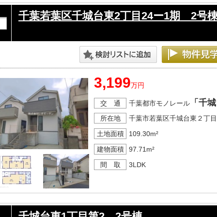
千葉若葉区千城台東2丁目24ー1期 2号
3,199
万円
「千城
交 通
千葉都市モノレール
所在地
千葉市若葉区千城台東２丁目
土地面積
109.30m²
建物面積
97.71m²
間 取
3LDK
千城台東1丁目第2 2号棟