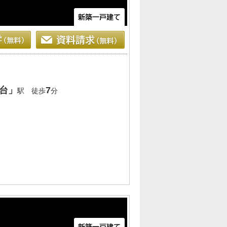
台」
7
駅 徒歩
分