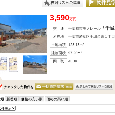
3,590
万円
「千城
交 通
千葉都市モノレール
所在地
千葉市若葉区千城台東１丁目
土地面積
123.13m²
建物面積
97.20m²
間 取
4LDK
チェックした物件を
示順
新着順
価格の安い順
価格の高い順