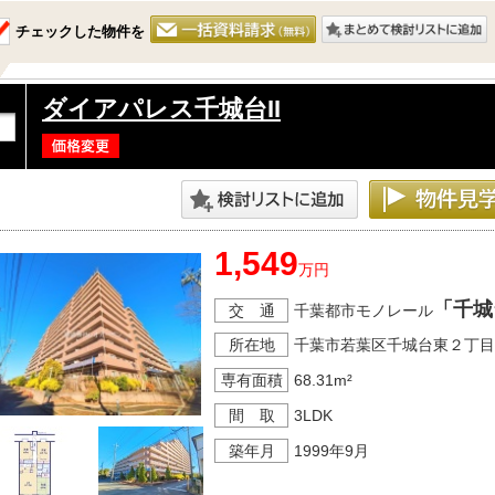
チェックした物件を
ダイアパレス千城台II
1,549
万円
「千城
交 通
千葉都市モノレール
所在地
千葉市若葉区千城台東２丁目
専有面積
68.31m²
間 取
3LDK
築年月
1999年9月