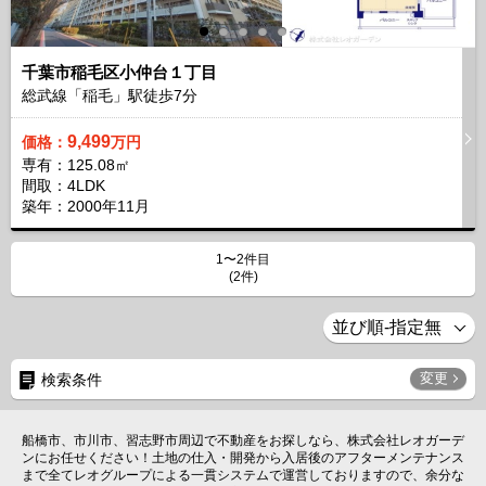
千葉市稲毛区小仲台１丁目
総武線「稲毛」駅徒歩
7
分
9,499
価格：
万円
専有：125.08㎡
間取：4LDK
築年：2000年11月
1〜2件目
(2件)
変更
検索条件
船橋市、市川市、習志野市周辺で不動産をお探しなら、株式会社レオガーデ
ンにお任せください！土地の仕入・開発から入居後のアフターメンテナンス
まで全てレオグループによる一貫システムで運営しておりますので、余分な