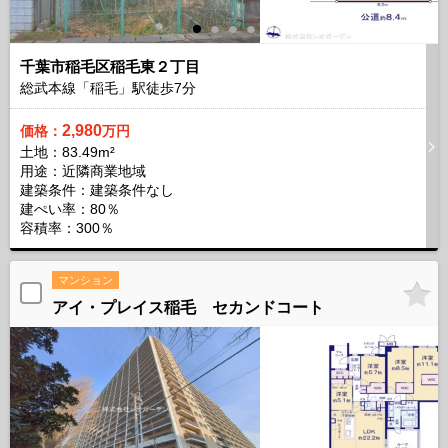
千葉市稲毛区稲毛東２丁目
総武本線「稲毛」駅徒歩
7
分
2,980
価格：
万円
土地：83.49m²
用途：近隣商業地域
建築条件：
建築条件なし
建ぺい率：80％
容積率：300％
マンション
アイ・プレイス稲毛 セカンドコート