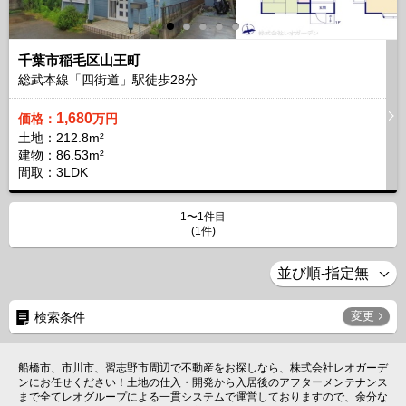
千葉市稲毛区山王町
総武本線「四街道」駅徒歩
28
分
1,680
価格：
万円
土地：212.8m²
建物：86.53m²
間取：3LDK
1〜1件目
(1件)
変更
検索条件
船橋市、市川市、習志野市周辺で不動産をお探しなら、株式会社レオガーデ
ンにお任せください！土地の仕入・開発から入居後のアフターメンテナンス
まで全てレオグループによる一貫システムで運営しておりますので、余分な