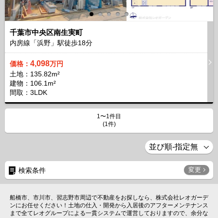
千葉市中央区南生実町
内房線「浜野」駅徒歩
18
分
4,098
価格：
万円
土地：135.82m²
建物：106.1m²
間取：3LDK
1〜1件目
(1件)
変更
検索条件
船橋市、市川市、習志野市周辺で不動産をお探しなら、株式会社レオガーデ
ンにお任せください！土地の仕入・開発から入居後のアフターメンテナンス
まで全てレオグループによる一貫システムで運営しておりますので、余分な