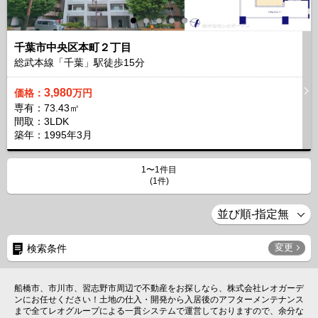
千葉市中央区本町２丁目
総武本線「千葉」駅徒歩
15
分
3,980
価格：
万円
専有：73.43㎡
間取：3LDK
築年：1995年3月
1〜1件目
(1件)
変更
検索条件
船橋市、市川市、習志野市周辺で不動産をお探しなら、株式会社レオガーデ
ンにお任せください！土地の仕入・開発から入居後のアフターメンテナンス
まで全てレオグループによる一貫システムで運営しておりますので、余分な