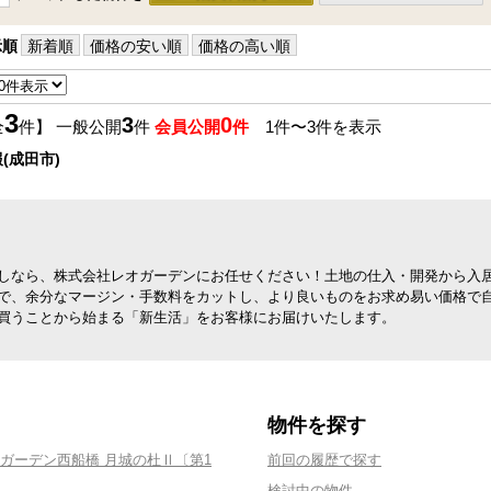
示順
新着順
価格の安い順
価格の高い順
3
3
0
全
件】 一般公開
件
会員公開
件
1件〜3件を表示
(成田市)
しなら、株式会社レオガーデンにお任せください！土地の仕入・開発から入
で、余分なマージン・手数料をカットし、より良いものをお求め易い価格で
買うことから始まる「新生活」をお客様にお届けいたします。
物件を探す
ガーデン西船橋 月城の杜Ⅱ〔第1
前回の履歴で探す
検討中の物件