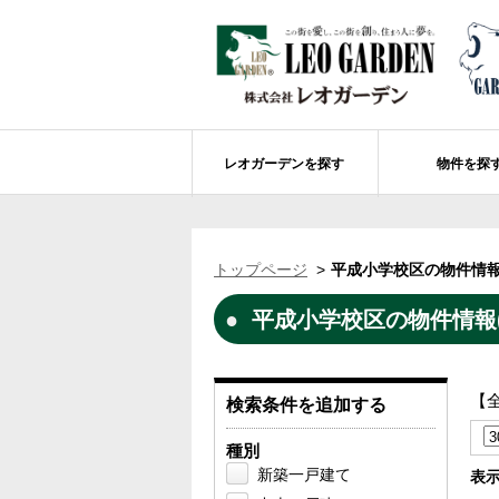
レオガーデンを探す
物件を探
船橋市エリアの物件情報
レオガーデンを探す
レオガーデンとは
賃貸or売買
トップページ
平成小学校区の物件情報
レオ・グローブ カリフォルニア
市川市エリアの物件情報
成田市のレオガーデン
住宅ローンのポイント
平成小学校区の物件情報(
レオガーデン新現場 造成工事のお知ら
売却物件大募集
モデルハウス
土地を探す
レオガーデンオーナーズ倶楽部について
レオガーデン西船橋 武尊の杜
船橋市の学区から探す
【
検索条件を追加する
レオガーデン新船橋 紫吹の街Ⅱ
市川市の学区から探す
太陽光発電システム
種別
レオガーデン船橋法典 朝陽の街〔第1期
総武線沿線の未公開物件情報について
新築一戸建て
表