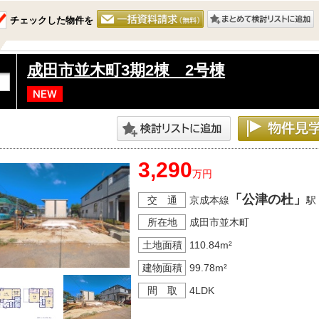
チェックした物件を
成田市並木町3期2棟 2号棟
3,290
万円
「公津の杜」
交 通
京成本線
駅
所在地
成田市並木町
土地面積
110.84m²
建物面積
99.78m²
間 取
4LDK