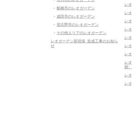
レオ
船橋市のレオガーデン
レオ
成田市のレオガーデン
レオ
習志野市のレオガーデン
レオ
その他エリアのレオガーデン
レオ
レオガーデン新現場 造成工事のお知ら
せ
レオ
レオ
レオ
期〕
レオ
レオ