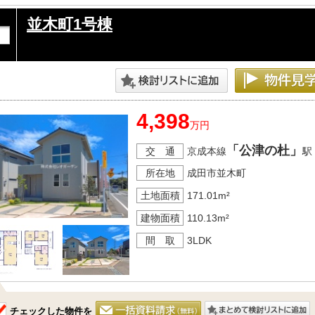
並木町1号棟
4,398
万円
「公津の杜」
交 通
京成本線
駅
所在地
成田市並木町
土地面積
171.01m²
建物面積
110.13m²
間 取
3LDK
チェックした物件を