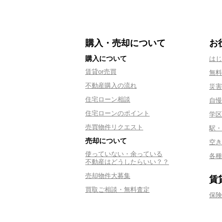
購入・売却について
お
購入について
はじ
賃貸or売買
無料
不動産購入の流れ
災害
住宅ローン相談
自慢
住宅ローンのポイント
学区
売買物件リクエスト
駅・
売却について
空き
使っていない・余っている
各種
不動産はどうしたらいい？？
売却物件大募集
賃
買取ご相談・無料査定
保険