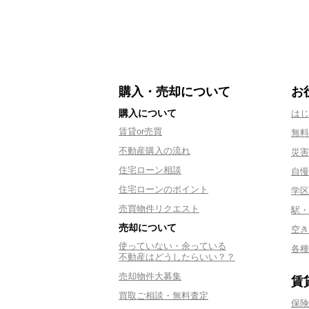
購入・売却について
お
購入について
はじ
賃貸or売買
無料
不動産購入の流れ
災害
住宅ローン相談
自慢
住宅ローンのポイント
学区
売買物件リクエスト
駅・
売却について
空き
使っていない・余っている
各種
不動産はどうしたらいい？？
売却物件大募集
賃
買取ご相談・無料査定
保険