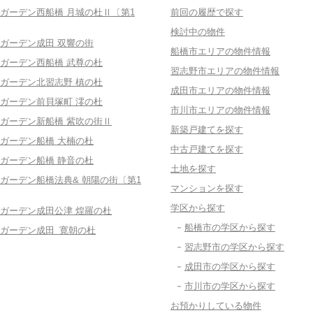
ガーデン西船橋 月城の杜Ⅱ〔第1
前回の履歴で探す
検討中の物件
ガーデン成田 双響の街
船橋市エリアの物件情報
ガーデン西船橋 武尊の杜
習志野市エリアの物件情報
ガーデン北習志野 槙の杜
成田市エリアの物件情報
ガーデン前貝塚町 澪の杜
市川市エリアの物件情報
ガーデン新船橋 紫吹の街Ⅱ
新築戸建てを探す
ガーデン船橋 大楠の杜
中古戸建てを探す
ガーデン船橋 静音の杜
土地を探す
ガーデン船橋法典& 朝陽の街〔第1
マンションを探す
学区から探す
ガーデン成田公津 煌羅の杜
船橋市の学区から探す
ガーデン成田 寛朝の杜
習志野市の学区から探す
成田市の学区から探す
市川市の学区から探す
お預かりしている物件