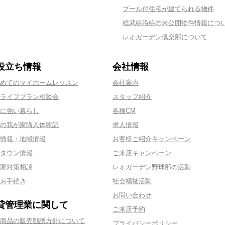
プール付住宅が建てられる物件
総武線沿線の未公開物件情報につ
レオガーデン倶楽部について
役立ち情報
会社情報
めてのマイホームレッスン
会社案内
ライフプラン相談会
スタッフ紹介
に強い暮らし
各種CM
の我が家購入体験記
求人情報
情報・地域情報
お客様ご紹介キャンペーン
タウン情報
ご来店キャンペーン
家対策相談
レオガーデン野球部の活動
お手続き
社会福祉活動
お問い合わせ
貸管理業に関して
ご来店予約
商品の販売勧誘方針について
プライバシーポリシー