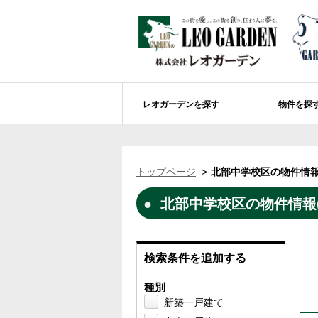
レオガーデンを探す
物件を探
船橋市エリアの物件情報
レオガーデンを探す
レオガーデンとは
賃貸or売買
トップページ
北部中学校区の物件情報
レオ・グローブ カリフォルニア
市川市エリアの物件情報
成田市のレオガーデン
住宅ローンのポイント
北部中学校区の物件情報(
レオガーデン新現場 造成工事のお知ら
売却物件大募集
モデルハウス
土地を探す
レオガーデンオーナーズ倶楽部について
レオガーデン西船橋 武尊の杜
船橋市の学区から探す
検索条件を追加する
レオガーデン新船橋 紫吹の街Ⅱ
市川市の学区から探す
太陽光発電システム
種別
レオガーデン船橋法典 朝陽の街〔第1期
総武線沿線の未公開物件情報について
新築一戸建て