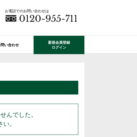
お電話でのお問い合わせは
新規会員登録
お問い合わせ
ログイン
成田市エリアの物件情報
船橋市のレオガーデン
自由設計で建てる家
住宅ローン相談
使っていない・余っている
その他エリアのレオガーデン
中古戸建てを探す
O-ROOM
不動産はどうしたらいい？？
レオガーデン成田 双響の街
エクステリア&ガーデン
学区から探す
レオガーデン前貝塚町 澪の杜
成田市の学区から探す
断熱性能
プール付住宅が建てられる物件
レオガーデン船橋 静音の杜
ませんでした。
さい。
レオガーデン成田 寛朝の杜