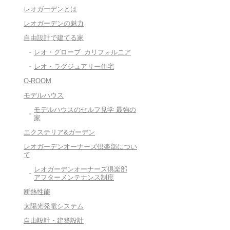
レオガーデンとは
レオガーデンの魅力
自由設計で建てる家
レオ・グローブ カリフォルニア
レオ・ラグジュアリー住宅
O-ROOM
モデルハウス
モデルハウスのセルフ見学 最強の
家
エクステリア&ガーデン
レオガーデンオーナーズ倶楽部につい
て
レオガーデンオーナーズ倶楽部
アフターメンテナンス制度
断熱性能
太陽光発電システム
自由設計・建築設計