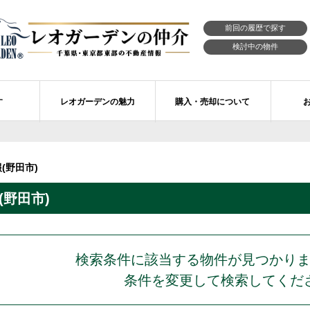
前回の履歴で探す
検討中の物件
す
レオガーデンの魅力
購入・売却について
習志野市エリアの物件情報
市川市のレオガーデン
レオガーデンの魅力
不動産購入の流れ
(野田市)
レオ・ラグジュアリー住宅
習志野市のレオガーデン
売買物件リクエスト
新築戸建てを探す
野田市)
せ
レオガーデン西船橋 月城の杜Ⅱ〔第1期〕
モデルハウスのセルフ見学 最強の家
買取ご相談・無料査定
マンションを探す
レオガーデンオーナーズ倶楽部
レオガーデン北習志野 槙の杜
習志野市の学区から探す
アフターメンテナンス制度
レオガーデン船橋 大楠の杜
お預かりしている物件
自由設計・建築設計
検索条件に該当する物件が見つかり
条件を変更して検索してくだ
〕
レオガーデン成田公津 煌羅の杜
レオガーデン倶楽部について