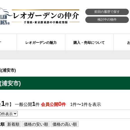
前回の履歴で探す
検討中の物件
す
レオガーデンの魅力
購入・売却について
習志野市エリアの物件情報
市川市のレオガーデン
レオガーデンの魅力
不動産購入の流れ
(浦安市)
レオ・ラグジュアリー住宅
習志野市のレオガーデン
売買物件リクエスト
新築戸建てを探す
浦安市)
せ
レオガーデン西船橋 月城の杜Ⅱ〔第1期〕
モデルハウスのセルフ見学 最強の家
買取ご相談・無料査定
マンションを探す
レオガーデンオーナーズ倶楽部
レオガーデン北習志野 槙の杜
習志野市の学区から探す
アフターメンテナンス制度
1
1
0
全
件】 一般公開
件
会員公開
件
1件〜1件を表示
レオガーデン船橋 大楠の杜
お預かりしている物件
自由設計・建築設計
〕
レオガーデン成田公津 煌羅の杜
レオガーデン倶楽部について
示順
新着順
価格の安い順
価格の高い順