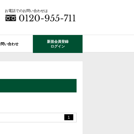
お電話でのお問い合わせは
新規会員登録
お問い合わせ
ログイン
成田市エリアの物件情報
船橋市のレオガーデン
自由設計で建てる家
住宅ローン相談
使っていない・余っている
その他エリアのレオガーデン
中古戸建てを探す
O-ROOM
不動産はどうしたらいい？？
レオガーデン成田 双響の街
エクステリア&ガーデン
学区から探す
レオガーデン前貝塚町 澪の杜
成田市の学区から探す
断熱性能
プール付住宅が建てられる物件
レオガーデン船橋 静音の杜
1
レオガーデン成田 寛朝の杜