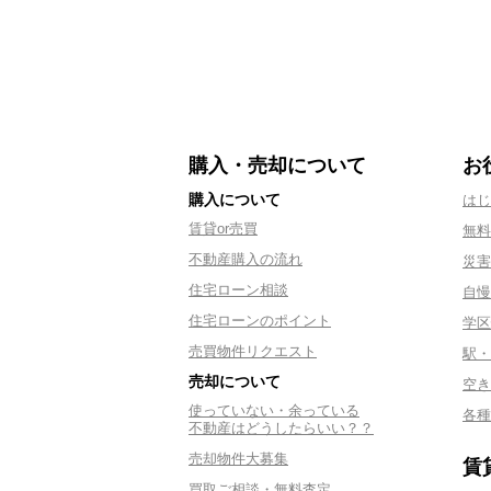
購入・売却について
お
購入について
はじ
賃貸or売買
無料
不動産購入の流れ
災害
住宅ローン相談
自慢
住宅ローンのポイント
学区
売買物件リクエスト
駅・
売却について
空き
使っていない・余っている
各種
不動産はどうしたらいい？？
売却物件大募集
賃
買取ご相談・無料査定