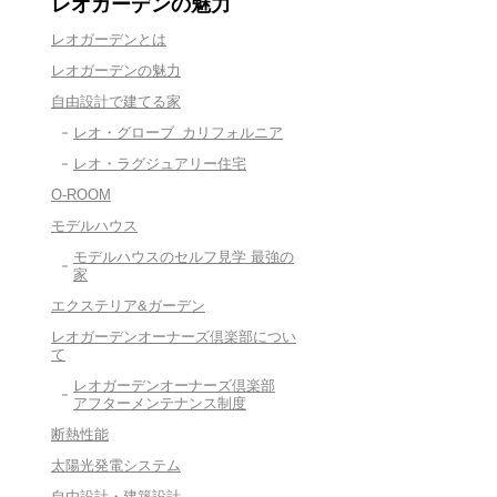
レオガーデンの魅力
レオガーデンとは
レオガーデンの魅力
自由設計で建てる家
レオ・グローブ カリフォルニア
レオ・ラグジュアリー住宅
O-ROOM
モデルハウス
モデルハウスのセルフ見学 最強の
家
エクステリア&ガーデン
レオガーデンオーナーズ倶楽部につい
て
レオガーデンオーナーズ倶楽部
アフターメンテナンス制度
断熱性能
太陽光発電システム
自由設計・建築設計