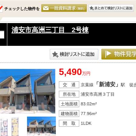
チェックした物件を
浦安市高洲三丁目 2号棟
5,490
万円
「新浦安」
交 通
京葉線
駅 徒
所在地
浦安市高洲３丁目
土地面積
83.02m²
建物面積
77.96m²
間 取
1LDK