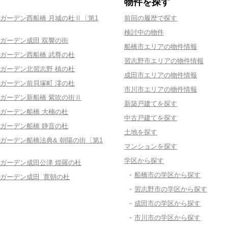
物件を探す
ガーデン西船橋 月城の杜Ⅱ〔第1
前回の履歴で探す
検討中の物件
ガーデン成田 双響の街
船橋市エリアの物件情報
ガーデン西船橋 武尊の杜
習志野市エリアの物件情報
ガーデン北習志野 槙の杜
成田市エリアの物件情報
ガーデン前貝塚町 澪の杜
市川市エリアの物件情報
ガーデン新船橋 紫吹の街Ⅱ
新築戸建てを探す
ガーデン船橋 大楠の杜
中古戸建てを探す
ガーデン船橋 静音の杜
土地を探す
ガーデン船橋法典& 朝陽の街〔第1
マンションを探す
学区から探す
ガーデン成田公津 煌羅の杜
船橋市の学区から探す
ガーデン成田 寛朝の杜
習志野市の学区から探す
成田市の学区から探す
市川市の学区から探す