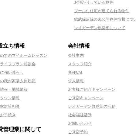
お預かりしている物件
プール付住宅が建てられる物件
総武線沿線の未公開物件情報につ
レオガーデン倶楽部について
役立ち情報
会社情報
めてのマイホームレッスン
会社案内
ライフプラン相談会
スタッフ紹介
に強い暮らし
各種CM
の我が家購入体験記
求人情報
情報・地域情報
お客様ご紹介キャンペーン
タウン情報
ご来店キャンペーン
家対策相談
レオガーデン野球部の活動
お手続き
社会福祉活動
お問い合わせ
貸管理業に関して
ご来店予約