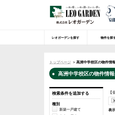
レオガーデンを探す
物件を探
船橋市エリアの物件情報
レオガーデンを探す
レオガーデンとは
賃貸or売買
トップページ
高洲中学校区の物件情報
レオ・グローブ カリフォルニア
市川市エリアの物件情報
成田市のレオガーデン
住宅ローンのポイント
高洲中学校区の物件情報(
レオガーデン新現場 造成工事のお知ら
売却物件大募集
モデルハウス
土地を探す
レオガーデンオーナーズ倶楽部について
レオガーデン西船橋 武尊の杜
船橋市の学区から探す
【
検索条件を追加する
レオガーデン新船橋 紫吹の街Ⅱ
市川市の学区から探す
太陽光発電システム
種別
レオガーデン船橋法典 朝陽の街〔第1期
総武線沿線の未公開物件情報について
新築一戸建て
表