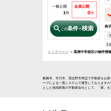
一般公開
会員公開
0
1
件
件
表
【
トップページ
高洲中学校区の物件情報
船橋市、市川市、習志野市周辺で不動産をお探
ープによる一貫システムで運営しておりますの
とした地域密着の不動産会社として、「家」を