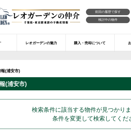
前回の履歴で探す
検討中の物件
す
レオガーデンの魅力
購入・売却について
習志野市エリアの物件情報
市川市のレオガーデン
レオガーデンの魅力
不動産購入の流れ
報(浦安市)
レオ・ラグジュアリー住宅
習志野市のレオガーデン
売買物件リクエスト
新築戸建てを探す
(浦安市)
せ
レオガーデン西船橋 月城の杜Ⅱ〔第1期〕
モデルハウスのセルフ見学 最強の家
買取ご相談・無料査定
マンションを探す
レオガーデンオーナーズ倶楽部
レオガーデン北習志野 槙の杜
習志野市の学区から探す
アフターメンテナンス制度
レオガーデン船橋 大楠の杜
お預かりしている物件
自由設計・建築設計
検索条件に該当する物件が見つかり
条件を変更して検索してくだ
〕
レオガーデン成田公津 煌羅の杜
レオガーデン倶楽部について