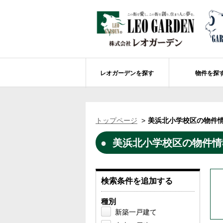
レオガーデンを探す
物件を探
船橋市エリアの物件情報
レオガーデンを探す
レオガーデンとは
賃貸or売買
トップページ
美浜北小学校区の物件情
レオ・グローブ カリフォルニア
市川市エリアの物件情報
成田市のレオガーデン
住宅ローンのポイント
美浜北小学校区の物件情報
レオガーデン新現場 造成工事のお知ら
売却物件大募集
モデルハウス
土地を探す
レオガーデンオーナーズ倶楽部について
レオガーデン西船橋 武尊の杜
船橋市の学区から探す
検索条件を追加する
レオガーデン新船橋 紫吹の街Ⅱ
市川市の学区から探す
太陽光発電システム
種別
レオガーデン船橋法典 朝陽の街〔第1期
総武線沿線の未公開物件情報について
新築一戸建て