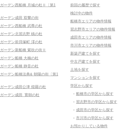
ガーデン西船橋 月城の杜Ⅱ〔第1
前回の履歴で探す
検討中の物件
ガーデン成田 双響の街
船橋市エリアの物件情報
ガーデン西船橋 武尊の杜
習志野市エリアの物件情報
ガーデン北習志野 槙の杜
成田市エリアの物件情報
ガーデン前貝塚町 澪の杜
市川市エリアの物件情報
ガーデン新船橋 紫吹の街Ⅱ
新築戸建てを探す
ガーデン船橋 大楠の杜
中古戸建てを探す
ガーデン船橋 静音の杜
土地を探す
ガーデン船橋法典& 朝陽の街〔第1
マンションを探す
学区から探す
ガーデン成田公津 煌羅の杜
船橋市の学区から探す
ガーデン成田 寛朝の杜
習志野市の学区から探す
成田市の学区から探す
市川市の学区から探す
お預かりしている物件