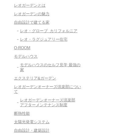
レオガーデンとは
レオガーデンの魅力
自由設計で建てる家
レオ・グローブ カリフォルニア
レオ・ラグジュアリー住宅
O-ROOM
モデルハウス
モデルハウスのセルフ見学 最強の
家
エクステリア&ガーデン
レオガーデンオーナーズ倶楽部につい
て
レオガーデンオーナーズ倶楽部
アフターメンテナンス制度
断熱性能
太陽光発電システム
自由設計・建築設計