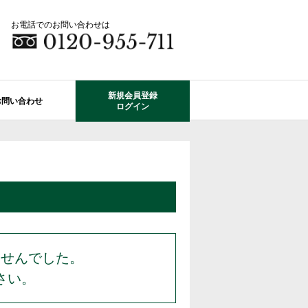
お電話でのお問い合わせは
新規会員登録
お問い合わせ
ログイン
成田市エリアの物件情報
船橋市のレオガーデン
自由設計で建てる家
住宅ローン相談
使っていない・余っている
その他エリアのレオガーデン
中古戸建てを探す
O-ROOM
不動産はどうしたらいい？？
レオガーデン成田 双響の街
エクステリア&ガーデン
学区から探す
レオガーデン前貝塚町 澪の杜
成田市の学区から探す
断熱性能
プール付住宅が建てられる物件
レオガーデン船橋 静音の杜
ませんでした。
さい。
レオガーデン成田 寛朝の杜