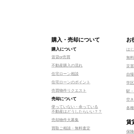
購入・売却について
お
購入について
はじ
賃貸or売買
無料
不動産購入の流れ
災害
住宅ローン相談
自慢
住宅ローンのポイント
学区
売買物件リクエスト
駅・
売却について
空き
使っていない・余っている
各種
不動産はどうしたらいい？？
売却物件大募集
賃
買取ご相談・無料査定
保険