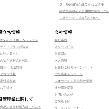
プール付住宅が建てられる物件
総武線沿線の未公開物件情報につ
レオガーデン倶楽部について
役立ち情報
会社情報
めてのマイホームレッスン
会社案内
ライフプラン相談会
スタッフ紹介
に強い暮らし
各種CM
の我が家購入体験記
求人情報
情報・地域情報
お客様ご紹介キャンペーン
タウン情報
ご来店キャンペーン
家対策相談
レオガーデン野球部の活動
お手続き
社会福祉活動
お問い合わせ
貸管理業に関して
ご来店予約
商品の販売勧誘方針について
プライバシーポリシー