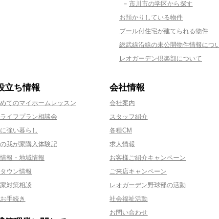
市川市の学区から探す
お預かりしている物件
プール付住宅が建てられる物件
総武線沿線の未公開物件情報につ
レオガーデン倶楽部について
役立ち情報
会社情報
めてのマイホームレッスン
会社案内
ライフプラン相談会
スタッフ紹介
に強い暮らし
各種CM
の我が家購入体験記
求人情報
情報・地域情報
お客様ご紹介キャンペーン
タウン情報
ご来店キャンペーン
家対策相談
レオガーデン野球部の活動
お手続き
社会福祉活動
お問い合わせ