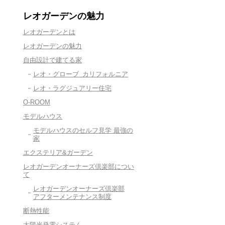
レオガーデンの魅力
レオガーデンとは
レオガーデンの魅力
自由設計で建てる家
レオ・グローブ カリフォルニア
レオ・ラグジュアリー住宅
O-ROOM
モデルハウス
モデルハウスのセルフ見学 最強の
家
エクステリア&ガーデン
レオガーデンオーナーズ倶楽部につい
て
レオガーデンオーナーズ倶楽部
アフターメンテナンス制度
断熱性能
太陽光発電システム