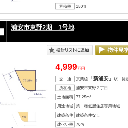
容積率
150％
浦安市東野2期 1号地
4,999
万円
「新浦安」
交 通
京葉線
駅 徒
所在地
浦安市東野２丁目
土地面積
77.25m²
用途地域
第一種低層住居専用地域
建築条件
建築条件なし
建ぺい率
70％