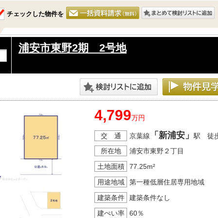
チェックした物件を
浦安市東野2期 2号地
4,799
万円
「新浦安」
交 通
京葉線
駅 徒
所在地
浦安市東野２丁目
土地面積
77.25m²
用途地域
第一種低層住居専用地域
建築条件
建築条件なし
建ぺい率
60％