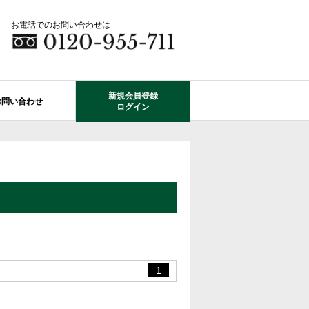
お電話でのお問い合わせは
新規会員登録
お問い合わせ
ログイン
成田市エリアの物件情報
船橋市のレオガーデン
自由設計で建てる家
住宅ローン相談
使っていない・余っている
その他エリアのレオガーデン
中古戸建てを探す
O-ROOM
不動産はどうしたらいい？？
レオガーデン成田 双響の街
エクステリア&ガーデン
学区から探す
レオガーデン前貝塚町 澪の杜
成田市の学区から探す
断熱性能
プール付住宅が建てられる物件
レオガーデン船橋 静音の杜
1
レオガーデン成田 寛朝の杜