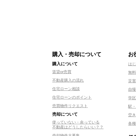
購入・売却について
お
購入について
はじ
賃貸or売買
無料
不動産購入の流れ
災害
住宅ローン相談
自慢
住宅ローンのポイント
学区
売買物件リクエスト
駅・
売却について
空き
使っていない・余っている
各種
不動産はどうしたらいい？？
売却物件大募集