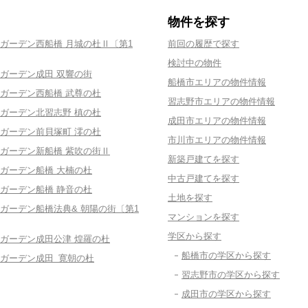
物件を探す
ガーデン西船橋 月城の杜Ⅱ〔第1
前回の履歴で探す
検討中の物件
ガーデン成田 双響の街
船橋市エリアの物件情報
ガーデン西船橋 武尊の杜
習志野市エリアの物件情報
ガーデン北習志野 槙の杜
成田市エリアの物件情報
ガーデン前貝塚町 澪の杜
市川市エリアの物件情報
ガーデン新船橋 紫吹の街Ⅱ
新築戸建てを探す
ガーデン船橋 大楠の杜
中古戸建てを探す
ガーデン船橋 静音の杜
土地を探す
ガーデン船橋法典& 朝陽の街〔第1
マンションを探す
学区から探す
ガーデン成田公津 煌羅の杜
船橋市の学区から探す
ガーデン成田 寛朝の杜
習志野市の学区から探す
成田市の学区から探す