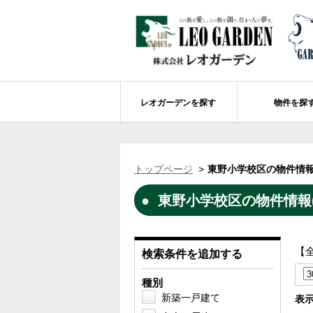
レオガーデンを探す
物件を探
船橋市エリアの物件情報
レオガーデンを探す
レオガーデンとは
賃貸or売買
トップページ
東野小学校区の物件情報
レオ・グローブ カリフォルニア
市川市エリアの物件情報
成田市のレオガーデン
住宅ローンのポイント
東野小学校区の物件情報(
レオガーデン新現場 造成工事のお知ら
売却物件大募集
モデルハウス
土地を探す
レオガーデンオーナーズ倶楽部について
レオガーデン西船橋 武尊の杜
船橋市の学区から探す
【
検索条件を追加する
レオガーデン新船橋 紫吹の街Ⅱ
市川市の学区から探す
太陽光発電システム
種別
レオガーデン船橋法典 朝陽の街〔第1期
総武線沿線の未公開物件情報について
新築一戸建て
表