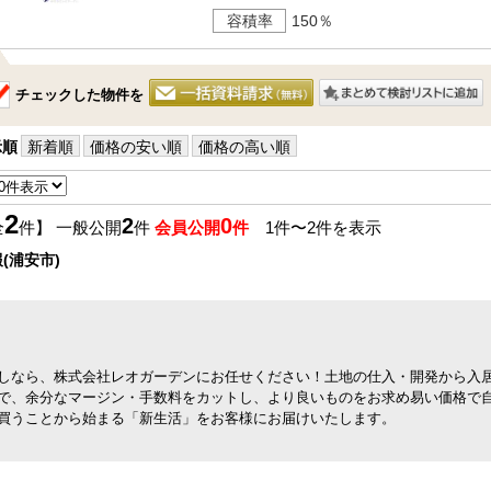
容積率
150％
チェックした物件を
示順
新着順
価格の安い順
価格の高い順
2
2
0
全
件】 一般公開
件
会員公開
件
1件〜2件を表示
(浦安市)
しなら、株式会社レオガーデンにお任せください！土地の仕入・開発から入
で、余分なマージン・手数料をカットし、より良いものをお求め易い価格で
買うことから始まる「新生活」をお客様にお届けいたします。