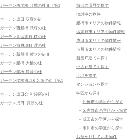
ガーデン西船橋 月城の杜Ⅱ〔第1
前回の履歴で探す
検討中の物件
ガーデン成田 双響の街
船橋市エリアの物件情報
ガーデン西船橋 武尊の杜
習志野市エリアの物件情報
ガーデン北習志野 槙の杜
成田市エリアの物件情報
ガーデン前貝塚町 澪の杜
市川市エリアの物件情報
ガーデン新船橋 紫吹の街Ⅱ
新築戸建てを探す
ガーデン船橋 大楠の杜
中古戸建てを探す
ガーデン船橋 静音の杜
土地を探す
ガーデン船橋法典& 朝陽の街〔第1
マンションを探す
学区から探す
ガーデン成田公津 煌羅の杜
船橋市の学区から探す
ガーデン成田 寛朝の杜
習志野市の学区から探す
成田市の学区から探す
市川市の学区から探す
お預かりしている物件