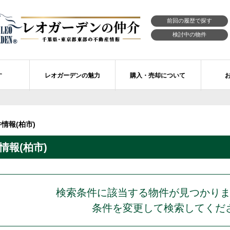
前回の履歴で探す
検討中の物件
す
レオガーデンの魅力
購入・売却について
習志野市エリアの物件情報
市川市のレオガーデン
レオガーデンの魅力
不動産購入の流れ
情報(柏市)
レオ・ラグジュアリー住宅
習志野市のレオガーデン
売買物件リクエスト
新築戸建てを探す
報(柏市)
せ
レオガーデン西船橋 月城の杜Ⅱ〔第1期〕
モデルハウスのセルフ見学 最強の家
買取ご相談・無料査定
マンションを探す
レオガーデンオーナーズ倶楽部
レオガーデン北習志野 槙の杜
習志野市の学区から探す
アフターメンテナンス制度
レオガーデン船橋 大楠の杜
お預かりしている物件
自由設計・建築設計
検索条件に該当する物件が見つかり
条件を変更して検索してくだ
〕
レオガーデン成田公津 煌羅の杜
レオガーデン倶楽部について