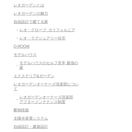
レオガーデンとは
レオガーデンの魅力
自由設計で建てる家
レオ・グローブ カリフォルニア
レオ・ラグジュアリー住宅
O-ROOM
モデルハウス
モデルハウスのセルフ見学 最強の
家
エクステリア&ガーデン
レオガーデンオーナーズ倶楽部につい
て
レオガーデンオーナーズ倶楽部
アフターメンテナンス制度
断熱性能
太陽光発電システム
自由設計・建築設計