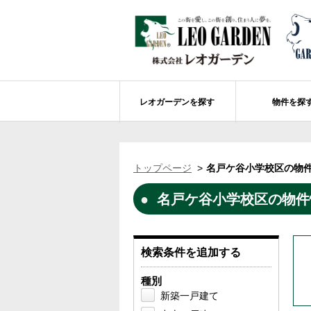
レオガーデンを探す
物件を探
船橋市エリアの物件情報
レオガーデンを探す
レオガーデンとは
賃貸or売買
トップページ
名戸ケ谷小学校区の物件
レオ・グローブ カリフォルニア
市川市エリアの物件情報
成田市のレオガーデン
住宅ローンのポイント
名戸ケ谷小学校区の物件情
レオガーデン新現場 造成工事のお知ら
売却物件大募集
モデルハウス
土地を探す
レオガーデンオーナーズ倶楽部について
レオガーデン西船橋 武尊の杜
船橋市の学区から探す
検索条件を追加する
レオガーデン新船橋 紫吹の街Ⅱ
市川市の学区から探す
太陽光発電システム
種別
レオガーデン船橋法典 朝陽の街〔第1期
総武線沿線の未公開物件情報について
新築一戸建て