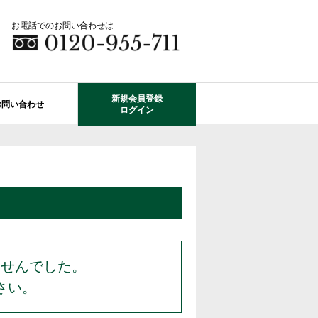
お電話でのお問い合わせは
新規会員登録
お問い合わせ
ログイン
成田市エリアの物件情報
船橋市のレオガーデン
自由設計で建てる家
住宅ローン相談
使っていない・余っている
その他エリアのレオガーデン
中古戸建てを探す
O-ROOM
不動産はどうしたらいい？？
レオガーデン成田 双響の街
エクステリア&ガーデン
学区から探す
レオガーデン前貝塚町 澪の杜
成田市の学区から探す
断熱性能
プール付住宅が建てられる物件
レオガーデン船橋 静音の杜
ませんでした。
さい。
レオガーデン成田 寛朝の杜