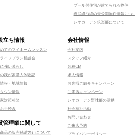
プール付住宅が建てられる物件
総武線沿線の未公開物件情報につ
レオガーデン倶楽部について
役立ち情報
会社情報
めてのマイホームレッスン
会社案内
ライフプラン相談会
スタッフ紹介
に強い暮らし
各種CM
の我が家購入体験記
求人情報
情報・地域情報
お客様ご紹介キャンペーン
タウン情報
ご来店キャンペーン
家対策相談
レオガーデン野球部の活動
お手続き
社会福祉活動
お問い合わせ
貸管理業に関して
ご来店予約
商品の販売勧誘方針について
プライバシーポリシー