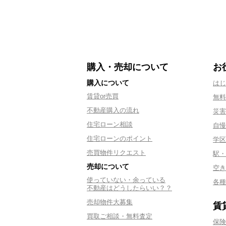
購入・売却について
お
購入について
はじ
賃貸or売買
無料
不動産購入の流れ
災害
住宅ローン相談
自慢
住宅ローンのポイント
学区
売買物件リクエスト
駅・
売却について
空き
使っていない・余っている
各種
不動産はどうしたらいい？？
売却物件大募集
賃
買取ご相談・無料査定
保険