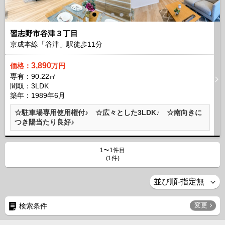
習志野市谷津３丁目
京成本線「谷津」駅徒歩
11
分
3,890
価格：
万円
専有：90.22㎡
間取：3LDK
築年：1989年6月
☆駐車場専用使用権付♪ ☆広々とした3LDK♪ ☆南向きに
つき陽当たり良好♪
1〜1件目
(1件)
変更
検索条件