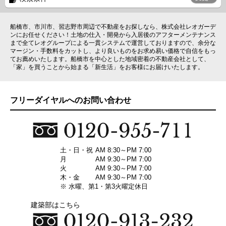
船橋市、市川市、習志野市周辺で不動産をお探しなら、株式会社レオガーデ
ンにお任せください！土地の仕入・開発から入居後のアフターメンテナンス
まで全てレオグループによる一貫システムで運営しておりますので、余分な
マージン・手数料をカットし、より良いものをお求め易い価格で自信をもっ
てお薦めいたします。船橋市を中心とした地域密着の不動産会社として、
「家」を買うことから始まる「新生活」をお客様にお届けいたします。
フリーダイヤルへのお問い合わせ
土・日・祝
AM 8:30～PM 7:00
月
AM 9:30～PM 7:00
火
AM 9:30～PM 7:00
木・金
AM 9:30～PM 7:00
※ 水曜、第1・第3火曜定休日
建築部はこちら