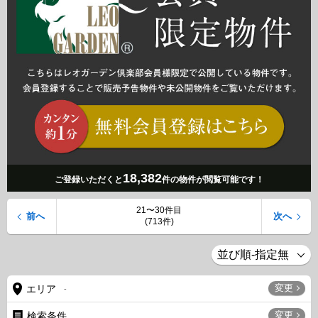
18,382
ご登録いただくと
件の物件が閲覧可能です！
21〜30件目
前へ
次へ
(713件)
変更
エリア
-
変更
検索条件