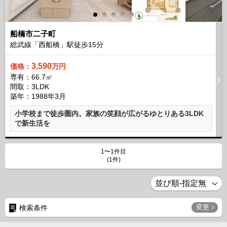
船橋市二子町
総武線「西船橋」駅徒歩
15
分
3,590
価格：
万円
専有：66.7㎡
間取：3LDK
築年：1988年3月
小学校まで徒歩圏内。家族の笑顔が広がるゆとりある3LDK
で新生活を
1〜1件目
(1件)
変更
検索条件