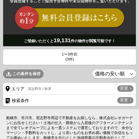
19,131
ご登録いただくと
件の物件が閲覧可能です！
1〜3件目
(3件)
この条件を保存
変更
エリア
習志野市 / 秋津
変更
検索条件
船橋市、市川市、習志野市周辺で不動産をお探しなら、株式会社レオガーデ
ンにお任せください！土地の仕入・開発から入居後のアフターメンテナンス
まで全てレオグループによる一貫システムで運営しておりますので、余分な
マージン・手数料をカットし、より良いものをお求め易い価格で自信をもっ
てお薦めいたします。船橋市を中心とした地域密着の不動産会社として、