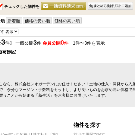
チェックした物件を
示順
新着順
価格の安い順
価格の高い順
3
3
0
全
件】 一般公開
件
会員公開
件
1件〜3件を表示
(葛飾区)
しなら、株式会社レオガーデンにお任せください！土地の仕入・開発から入
で、余分なマージン・手数料をカットし、より良いものをお求め易い価格で
買うことから始まる「新生活」をお客様にお届けいたします。
物件を探す
ガーデン西船橋 月城の杜Ⅱ〔第1
前回の履歴で探す