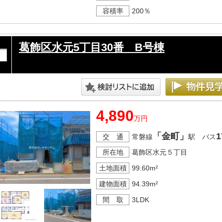
容積率
200％
葛飾区水元5丁目30番 B号棟
4,890
万円
「金町」
1
交 通
常磐線
駅 バス
所在地
葛飾区水元５丁目
土地面積
99.60m²
建物面積
94.39m²
間 取
3LDK