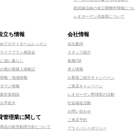
総武線沿線の未公開物件情報につ
レオガーデン倶楽部について
役立ち情報
会社情報
めてのマイホームレッスン
会社案内
ライフプラン相談会
スタッフ紹介
に強い暮らし
各種CM
の我が家購入体験記
求人情報
情報・地域情報
お客様ご紹介キャンペーン
タウン情報
ご来店キャンペーン
家対策相談
レオガーデン野球部の活動
お手続き
社会福祉活動
お問い合わせ
貸管理業に関して
ご来店予約
商品の販売勧誘方針について
プライバシーポリシー