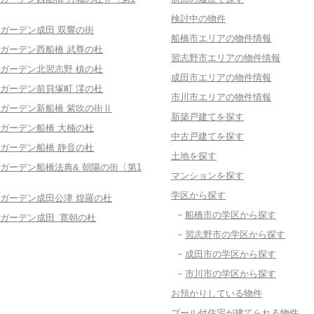
検討中の物件
ガーデン成田 双響の街
船橋市エリアの物件情報
ガーデン西船橋 武尊の杜
習志野市エリアの物件情報
ガーデン北習志野 槙の杜
成田市エリアの物件情報
ガーデン前貝塚町 澪の杜
市川市エリアの物件情報
ガーデン新船橋 紫吹の街Ⅱ
新築戸建てを探す
ガーデン船橋 大楠の杜
中古戸建てを探す
ガーデン船橋 静音の杜
土地を探す
ガーデン船橋法典& 朝陽の街〔第1
マンションを探す
学区から探す
ガーデン成田公津 煌羅の杜
船橋市の学区から探す
ガーデン成田 寛朝の杜
習志野市の学区から探す
成田市の学区から探す
市川市の学区から探す
お預かりしている物件
プール付住宅が建てられる物件