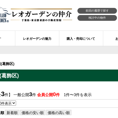
前回の履歴で探す
検討中の物件
す
レオガーデンの魅力
購入・売却について
習志野市エリアの物件情報
市川市のレオガーデン
レオガーデンの魅力
不動産購入の流れ
(葛飾区)
レオ・ラグジュアリー住宅
習志野市のレオガーデン
売買物件リクエスト
新築戸建てを探す
葛飾区)
せ
レオガーデン西船橋 月城の杜Ⅱ〔第1期〕
モデルハウスのセルフ見学 最強の家
買取ご相談・無料査定
マンションを探す
レオガーデンオーナーズ倶楽部
レオガーデン北習志野 槙の杜
習志野市の学区から探す
アフターメンテナンス制度
3
3
0
全
件】 一般公開
件
会員公開
件
1件〜3件を表示
レオガーデン船橋 大楠の杜
お預かりしている物件
自由設計・建築設計
〕
レオガーデン成田公津 煌羅の杜
レオガーデン倶楽部について
示順
新着順
価格の安い順
価格の高い順