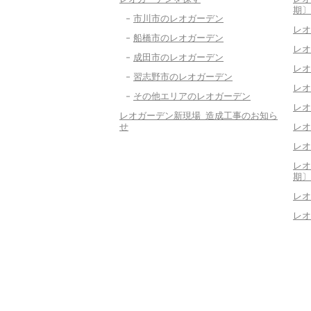
期〕
市川市のレオガーデン
レオ
船橋市のレオガーデン
レオ
成田市のレオガーデン
レオ
習志野市のレオガーデン
レオ
その他エリアのレオガーデン
レオ
レオガーデン新現場 造成工事のお知ら
せ
レオ
レオ
レオ
期〕
レオ
レオ