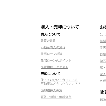
購入・売却について
お
購入について
はじ
賃貸or売買
無料
不動産購入の流れ
災害
住宅ローン相談
自慢
住宅ローンのポイント
学区
売買物件リクエスト
駅・
売却について
空き
使っていない・余っている
各種
不動産はどうしたらいい？？
売却物件大募集
賃
買取ご相談・無料査定
保険