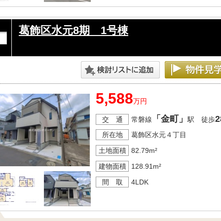
葛飾区水元8期 1号棟
5,588
万円
「金町」
2
交 通
常磐線
駅 徒歩
所在地
葛飾区水元４丁目
土地面積
82.79m²
建物面積
128.91m²
間 取
4LDK