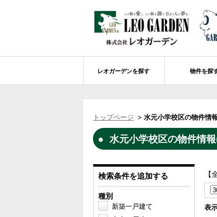
レオガーデンを探す
物件を探
船橋市エリアの物件情報
レオガーデンを探す
レオガーデンとは
賃貸or売買
トップページ
水元小学校区の物件情報
レオ・グローブ カリフォルニア
市川市エリアの物件情報
成田市のレオガーデン
住宅ローンのポイント
水元小学校区の物件情報(
レオガーデン新現場 造成工事のお知ら
売却物件大募集
モデルハウス
土地を探す
レオガーデンオーナーズ倶楽部について
レオガーデン西船橋 武尊の杜
船橋市の学区から探す
【
検索条件を追加する
レオガーデン新船橋 紫吹の街Ⅱ
市川市の学区から探す
太陽光発電システム
種別
レオガーデン船橋法典 朝陽の街〔第1期
総武線沿線の未公開物件情報について
新築一戸建て
表