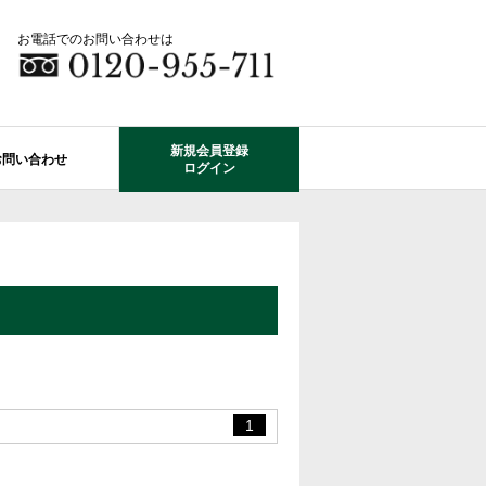
お電話でのお問い合わせは
新規会員登録
お問い合わせ
ログイン
成田市エリアの物件情報
船橋市のレオガーデン
自由設計で建てる家
住宅ローン相談
使っていない・余っている
その他エリアのレオガーデン
中古戸建てを探す
O-ROOM
不動産はどうしたらいい？？
レオガーデン成田 双響の街
エクステリア&ガーデン
学区から探す
レオガーデン前貝塚町 澪の杜
成田市の学区から探す
断熱性能
プール付住宅が建てられる物件
レオガーデン船橋 静音の杜
1
レオガーデン成田 寛朝の杜