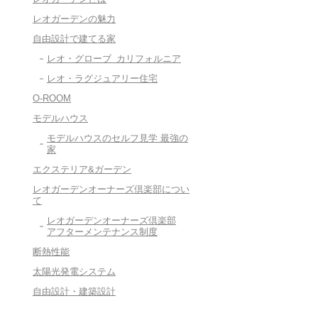
レオガーデンの魅力
自由設計で建てる家
レオ・グローブ カリフォルニア
レオ・ラグジュアリー住宅
O-ROOM
モデルハウス
モデルハウスのセルフ見学 最強の
家
エクステリア&ガーデン
レオガーデンオーナーズ倶楽部につい
て
レオガーデンオーナーズ倶楽部
アフターメンテナンス制度
断熱性能
太陽光発電システム
自由設計・建築設計