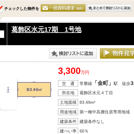
チェックした物件を
葛飾区水元17期 1号地
3,300
万円
「金町」
3
交 通
常磐線
駅 徒歩
所在地
葛飾区水元４丁目
土地面積
83.49m²
用途地域
第一種中高層住居専用地域
建築条件
建築条件なし
建ぺい率
60％