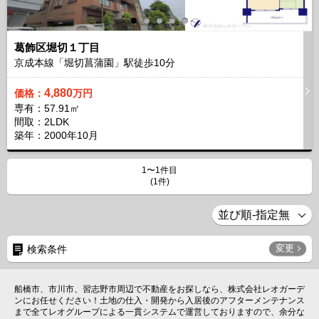
葛飾区堀切１丁目
京成本線「堀切菖蒲園」駅徒歩
10
分
4,880
価格：
万円
専有：57.91㎡
間取：2LDK
築年：2000年10月
1〜1件目
(1件)
変更
検索条件
船橋市、市川市、習志野市周辺で不動産をお探しなら、株式会社レオガーデ
ンにお任せください！土地の仕入・開発から入居後のアフターメンテナンス
まで全てレオグループによる一貫システムで運営しておりますので、余分な