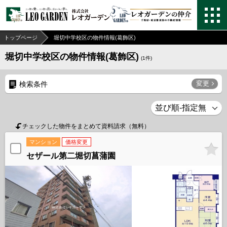
トップページ
堀切中学校区の物件情報(葛飾区)
堀切中学校区の物件情報(葛飾区)
(
1
件)
変更
検索条件
チェックした物件をまとめて資料請求（無料）
マンション
価格変更
セザール第二堀切菖蒲園