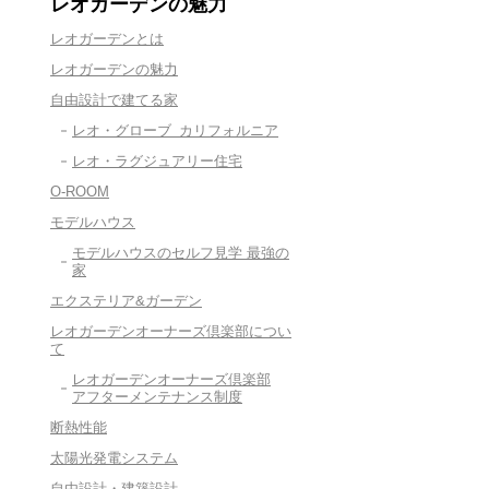
レオガーデンの魅力
レオガーデンとは
レオガーデンの魅力
自由設計で建てる家
レオ・グローブ カリフォルニア
レオ・ラグジュアリー住宅
O-ROOM
モデルハウス
モデルハウスのセルフ見学 最強の
家
エクステリア&ガーデン
レオガーデンオーナーズ倶楽部につい
て
レオガーデンオーナーズ倶楽部
アフターメンテナンス制度
断熱性能
太陽光発電システム
自由設計・建築設計