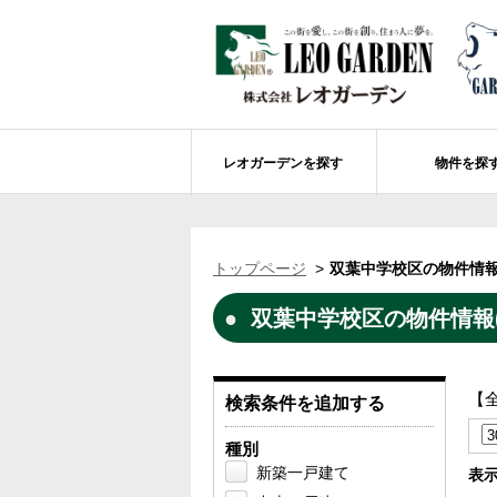
レオガーデンを探す
物件を探
船橋市エリアの物件情報
レオガーデンを探す
レオガーデンとは
賃貸or売買
トップページ
双葉中学校区の物件情報
レオ・グローブ カリフォルニア
市川市エリアの物件情報
成田市のレオガーデン
住宅ローンのポイント
双葉中学校区の物件情報(
レオガーデン新現場 造成工事のお知ら
売却物件大募集
モデルハウス
土地を探す
レオガーデンオーナーズ倶楽部について
レオガーデン西船橋 武尊の杜
船橋市の学区から探す
【
検索条件を追加する
レオガーデン新船橋 紫吹の街Ⅱ
市川市の学区から探す
太陽光発電システム
種別
レオガーデン船橋法典 朝陽の街〔第1期
総武線沿線の未公開物件情報について
新築一戸建て
表