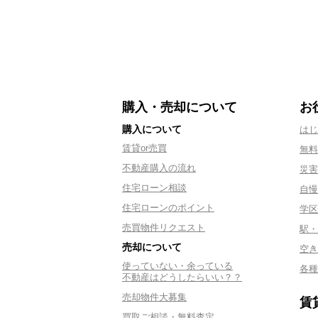
購入・売却について
お
購入について
はじ
賃貸or売買
無料
不動産購入の流れ
災害
住宅ローン相談
自慢
住宅ローンのポイント
学区
売買物件リクエスト
駅・
売却について
空き
使っていない・余っている
各種
不動産はどうしたらいい？？
売却物件大募集
賃
買取ご相談・無料査定