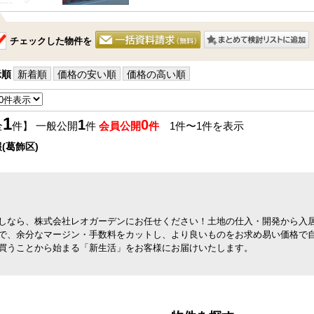
チェックした物件を
示順
新着順
価格の安い順
価格の高い順
1
1
0
全
件】 一般公開
件
会員公開
件
1件〜1件を表示
(葛飾区)
しなら、株式会社レオガーデンにお任せください！土地の仕入・開発から入
で、余分なマージン・手数料をカットし、より良いものをお求め易い価格で
買うことから始まる「新生活」をお客様にお届けいたします。