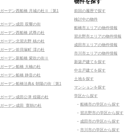
物件を探す
ガーデン西船橋 月城の杜Ⅱ〔第1
前回の履歴で探す
検討中の物件
ガーデン成田 双響の街
船橋市エリアの物件情報
ガーデン西船橋 武尊の杜
習志野市エリアの物件情報
ガーデン北習志野 槙の杜
成田市エリアの物件情報
ガーデン前貝塚町 澪の杜
市川市エリアの物件情報
ガーデン新船橋 紫吹の街Ⅱ
新築戸建てを探す
ガーデン船橋 大楠の杜
中古戸建てを探す
ガーデン船橋 静音の杜
土地を探す
ガーデン船橋法典& 朝陽の街〔第1
マンションを探す
学区から探す
ガーデン成田公津 煌羅の杜
船橋市の学区から探す
ガーデン成田 寛朝の杜
習志野市の学区から探す
成田市の学区から探す
市川市の学区から探す