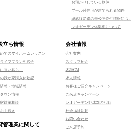
お預かりしている物件
プール付住宅が建てられる物件
総武線沿線の未公開物件情報につ
レオガーデン倶楽部について
役立ち情報
会社情報
めてのマイホームレッスン
会社案内
ライフプラン相談会
スタッフ紹介
に強い暮らし
各種CM
の我が家購入体験記
求人情報
情報・地域情報
お客様ご紹介キャンペーン
タウン情報
ご来店キャンペーン
家対策相談
レオガーデン野球部の活動
お手続き
社会福祉活動
お問い合わせ
貸管理業に関して
ご来店予約