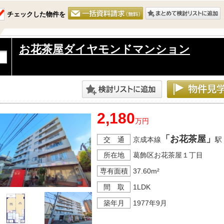
チェックした物件を
お花茶屋ダイヤモンドマンション
2,180
万円
「お花茶屋」
交 通
京成本線
駅
所在地
葛飾区お花茶屋１丁目
専有面積
37.60m²
間 取
1LDK
築年月
1977年9月