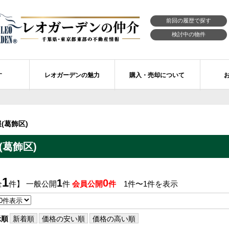
前回の履歴で探す
検討中の物件
す
レオガーデンの魅力
購入・売却について
習志野市エリアの物件情報
市川市のレオガーデン
レオガーデンの魅力
不動産購入の流れ
(葛飾区)
レオ・ラグジュアリー住宅
習志野市のレオガーデン
売買物件リクエスト
新築戸建てを探す
葛飾区)
せ
レオガーデン西船橋 月城の杜Ⅱ〔第1期〕
モデルハウスのセルフ見学 最強の家
買取ご相談・無料査定
マンションを探す
レオガーデンオーナーズ倶楽部
レオガーデン北習志野 槙の杜
習志野市の学区から探す
アフターメンテナンス制度
1
1
0
全
件】 一般公開
件
会員公開
件
1件〜1件を表示
レオガーデン船橋 大楠の杜
お預かりしている物件
自由設計・建築設計
〕
レオガーデン成田公津 煌羅の杜
レオガーデン倶楽部について
示順
新着順
価格の安い順
価格の高い順