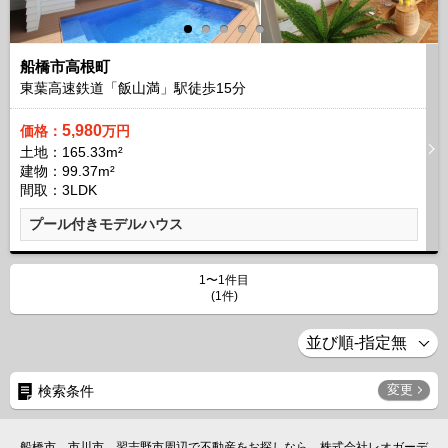
船橋市高根町
東葉高速鉄道「飯山満」駅徒歩
15
分
5,980
価格：
万円
土地：165.33m²
建物：99.37m²
間取：3LDK
プール付きモデルハウス
1〜1件目
(1件)
変更
検索条件
船橋市、市川市、習志野市周辺で不動産をお探しなら、株式会社レオガーデ