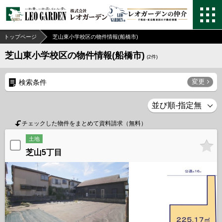
トップページ
芝山東小学校区の物件情報(船橋市)
芝山東小学校区の物件情報(船橋市)
(
2
件)
変更
検索条件
チェックした物件をまとめて資料請求（無料）
土地
芝山5丁目