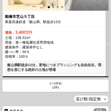
船橋市芝山５丁目
東葉高速鉄道「飯山満」駅徒歩
12
分
3,400
価格：
万円
土地：138.31m²
用途：第一種低層住居専用地域
建築条件：
建築条件なし
建ぺい率：50％
容積率：100％
飯山満駅徒歩12分。更地につきプランニングも自由自在。理
想を形にする絶好の土地が登場
1〜2件目
(2件)
変更