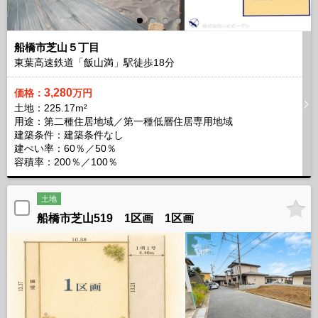
船橋市芝山５丁目
東葉高速鉄道「飯山満」駅徒歩
18
分
3,280
価格：
万円
土地：225.17m²
用途：第二種住居地域／第一種低層住居専用地域
建築条件：
建築条件なし
建ぺい率：60％／50％
容積率：200％／100％
土地
船橋市芝山519 1区画 1区画