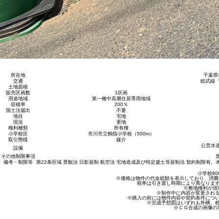
所在地
千葉県
交通
総武線「
土地面積
販売区画数
1区画
用途地域
第一種中高層住居専用地域
容積率
200％
国土法届出
不要
地目
宅地
現況
更地
権利種類
所有権
小学校区
市川市立鶴指小学校（500m）
取引態様
媒介
公営水
設備
その他制限事項
備考・制限等
第22条区域 景観法 日影規制 航空法 宅地造成及び特定盛土等規制法 契約制限
小学校80
※価格は物件の代金総額を表示しており、消費税
税率は引き渡し時期により異なりま
※敷地権利が借
※制作中に内容が変更され
※購入の前には物件内容や契約条件につ
※完成予想図はいずれも外構、
※ＣＧ合成の画像の