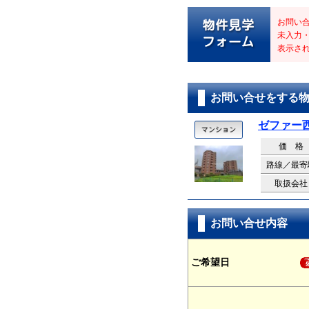
お問い
未入力
表示さ
お問い合せをする
ゼファー
価 格
路線／最寄
取扱会社
お問い合せ内容
ご希望日