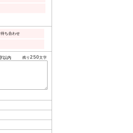
お待ち合わせ
250
字以内
残り
文字