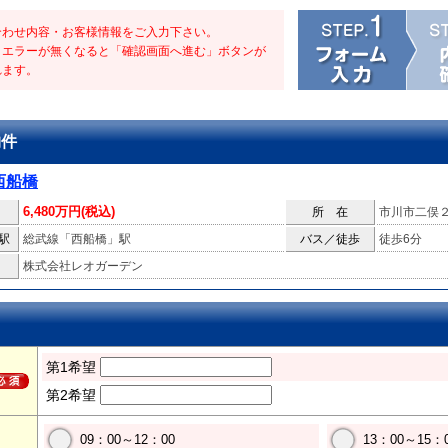
合わせ内容・お客様情報をご入力下さい。
・エラーが無くなると「確認画面へ進む」ボタンが
れます。
物件
西船橋
6,480万円(税込)
所 在
市川市二俣
駅
総武線「西船橋」駅
バス／徒歩
徒歩6分
株式会社レオガーデン
第1希望
第2希望
09：00～12：00
13：00～15：